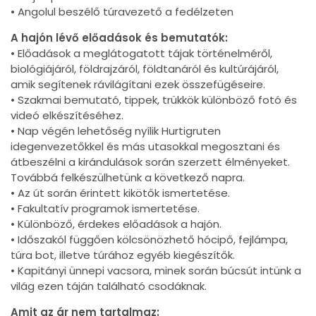
• Angolul beszélő túravezető a fedélzeten
A hajón lévő előadások és bemutatók:
• Előadások a meglátogatott tájak történelméről,
biológiájáról, földrajzáról, földtanáról és kultúrájáról,
amik segítenek rávilágítani ezek összefügéseire.
• Szakmai bemutató, tippek, trükkök különböző fotó és
videó elkészítéséhez.
• Nap végén lehetőség nyílik Hurtigruten
idegenvezetőkkel és más utasokkal megosztani és
átbeszélni a kirándulások során szerzett élményeket.
Továbbá felkészülhetünk a következő napra.
• Az út során érintett kikötők ismertetése.
• Fakultatív programok ismertetése.
• Különböző, érdekes előadások a hajón.
• Időszakól függően kölcsönözhető hócipő, fejlámpa,
túra bot, illetve túrához egyéb kiegészítők.
• Kapitányi ünnepi vacsora, minek során búcsút intünk a
világ ezen táján található csodáknak.
Amit az ár nem tartalmaz: