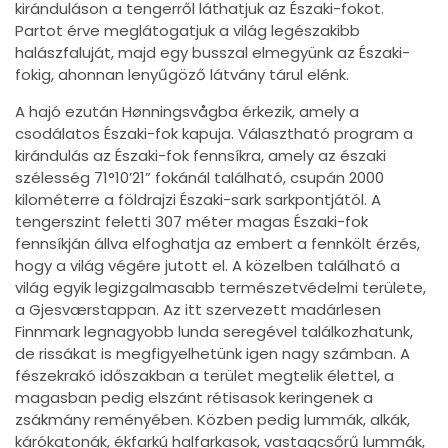
kiránduláson a tengerről láthatjuk az Északi-fokot.
Partot érve meglátogatjuk a világ legészakibb
halászfaluját, majd egy busszal elmegyünk az Északi-
fokig, ahonnan lenyűgöző látvány tárul elénk.
A hajó ezután Hønningsvågba érkezik, amely a
csodálatos Északi-fok kapuja. Választható program a
kirándulás az Északi-fok fennsíkra, amely az északi
szélesség 71°10’21” fokánál található, csupán 2000
kilométerre a földrajzi Északi-sark sarkpontjától. A
tengerszint feletti 307 méter magas Északi-fok
fennsíkján állva elfoghatja az embert a fennkölt érzés,
hogy a világ végére jutott el. A közelben található a
világ egyik legizgalmasabb természetvédelmi területe,
a Gjesværstappan. Az itt szervezett madárlesen
Finnmark legnagyobb lunda seregével találkozhatunk,
de rissákat is megfigyelhetünk igen nagy számban. A
fészekrakó időszakban a terület megtelik élettel, a
magasban pedig elszánt rétisasok keringenek a
zsákmány reményében. Közben pedig lummák, alkák,
kárókatonák, ékfarkú halfarkasok, vastagcsőrű lummák,