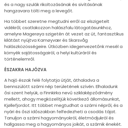
és a nagy szulák rikoltozásának és sivításának
hangzavara tölti meg a levegőt.
Ha többet szeretne megtudni erről az elszigetelt
vidékről, csatlakozzon halászfalu látogatásunkhoz,
amelyre Magerøya szigetén át vezet az út, fantasztikus
kilátást nyújtva Kamøyvær és Skarsvåg
halászközösségeire. Útközben idegenvezetőnk mesél a
környék sajátosságairól, a helyi kultúráról és
történelemről.
ÉSZAKRA HAJÓZVA
A hajó észak felé folytatja útját, áthaladva a
bennszülött számi nép területének szívén. Elhaladunk
ősi szent helyük, a Finnkirka nevű sziklaképződmény
mellett, ahogy megközelítjük következő állomásunkat,
Kjøllefjordot. Itt többet megtudhat a számi népről, és a
nyári és őszi időszakban felfedezheti a csodás tájat.
Tanuljon a számi hagyományokról, életmódjukról és
hallgassa meg a hagyományos joikát, a számik énekét.