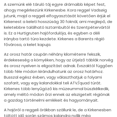
A szemünk elé táruló táj egyre drámaibb képet fest,
ahogy megérkezünk Kirkenesbe. Kora reggel Vadsøig
jutunk, majd a reggeli elfogyasztását követően érjük el
Kirkenest a keleti hosszúság 30 foknál, ami meglepő, de
keletebbre található Isztambultól és Szentpétervártól
is. Ez a Hurtigruten hajófordulója, és egyben a déli
irányba tartó túra kezdete. Kirkenes a Barents régió
fővárosa, a kelet kapuja.
Az orosz határ csupán néhány kilométerre fekszik,
érdekeseség a környéken, hogy az útjelző táblák norvég
és orosz nyelven is eligazítást adnak. Évszaktól függően
több féle módon kirándulhatunk az orosz határhoz.
Busszal egész évben, vagy választhatjuk a folyami
szafarit, vagy egy kalandokkal teli ATV/quad túrát.
Kirkenes több lenyűgöző kis múzeummal büszkélkedik,
amely méltó módon őrzi ennek az elszigetelt régiónak
a gazdag történelmi emlékeit és hagyományait.
A hajóról a reggeli órákban szállunk le, de a Kirkenesben
töltött idő során számos kalandra nyílik még