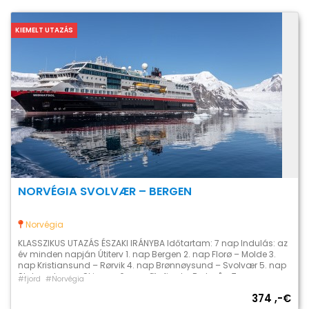
KIEMELT UTAZÁS
NORVÉGIA SVOLVÆR – BERGEN
Norvégia
KLASSZIKUS UTAZÁS ÉSZAKI IRÁNYBA Időtartam: 7 nap Indulás: az
év minden napján Útiterv 1. nap Bergen 2. nap Florø – Molde 3.
nap Kristiansund – Rørvik 4. nap Brønnøysund – Svolvær 5. nap
Stokmarknes – Skjervøy 6. nap Øksfjord – Berlevåg 7. nap
#fjord
#Norvégia
Båtsfjord – Berlevåg A Hurtigruten észak felé tartó útja Bergenből
374 ,-€
Kirkenesbe rengeteg […]