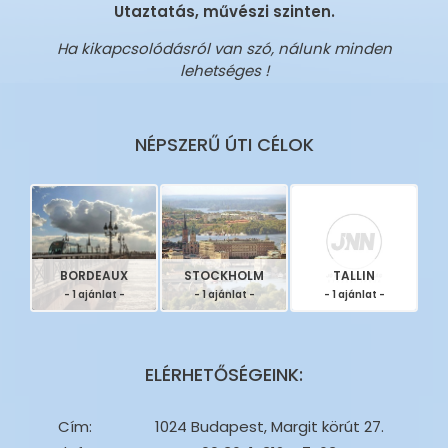
Utaztatás, művészi szinten.
Ha kikapcsolódásról van szó, nálunk minden
lehetséges !
NÉPSZERŰ ÚTI CÉLOK
BORDEAUX
STOCKHOLM
TALLIN
- 1 ajánlat -
- 1 ajánlat -
- 1 ajánlat -
ELÉRHETŐSÉGEINK:
Cím:
1024 Budapest, Margit körút 27.