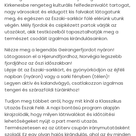
Kirkenesbe rengeteg kulturális felfedeznivalót tartogat,
nagy városokat és eldugott kis falvakat látogatunk
meg, és egészen az Északi-sarkkör fölé elérünk utunk
végén. Mély fjordok és csipkézett partok várják az
utazókat, akik testközelből tapasztalhatják meg a
természet csodáit izgalmas kirándulásainkon.
Nézze meg a legendás Geirangerfjordot nyáron!
Látogasson el a Hjørundfjordhoz, Norvégia legszebb
fjordjához az őszi időszakban!
Lépje át az Északi-sarkkört, és gyönyörködjön az éjféli
napban (nyáron) vagy a sarki fényben (télen)!
Legyen aktív és kalandvágyó, csatlakozzon izgalmas
tengeri és szárazföldi túráinkhoz!
Tudjon meg többet arról, hogy mit kínál a Klasszikus
Utazás Észak Felé. A napi bontású program alapján
kirajzolódik, hogy milyen látnivalókat és időtöltési
lehetőségeket nyújt a part menti utazás.
Természetesen ez az útiterv csupán iránymutatásként
szolgál. Ez egy olyan hajós kirándulás, ahol az év minden