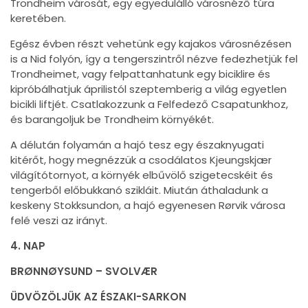
Trondheim városát, egy egyedülálló városnéző túra
keretében.
Egész évben részt vehetünk egy kajakos városnézésen
is a Nid folyón, így a tengerszintről nézve fedezhetjük fel
Trondheimet, vagy felpattanhatunk egy biciklire és
kipróbálhatjuk áprilistól szeptemberig a világ egyetlen
bicikli liftjét. Csatlakozzunk a Felfedező Csapatunkhoz,
és barangoljuk be Trondheim környékét.
A délután folyamán a hajó tesz egy északnyugati
kitérőt, hogy megnézzük a csodálatos Kjeungskjær
világítótornyot, a környék elbűvölő szigetecskéit és
tengerből előbukkanó szikláit. Miután áthaladunk a
keskeny Stokksundon, a hajó egyenesen Rørvik városa
felé veszi az irányt.
4. NAP
BRØNNØYSUND – SVOLVÆR
ÜDVÖZÖLJÜK AZ ÉSZAKI-SARKON