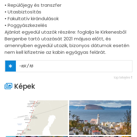
• Repülőjegy és transzfer
• Utasbiztosítás
• Fakultatív kirándulások
• Poggyászkezelés
Ajánlat egyedül utazók részére: foglalja le Kirkenesből
Bergenbe tartó utazását 2021 májusa előtt, és
amennyiben egyedül utazik, bizonyos dátumok esetén
nem kell kifizetnie az kabin egyágyas felárát.
-tól / fő
lap tetejére
Képek