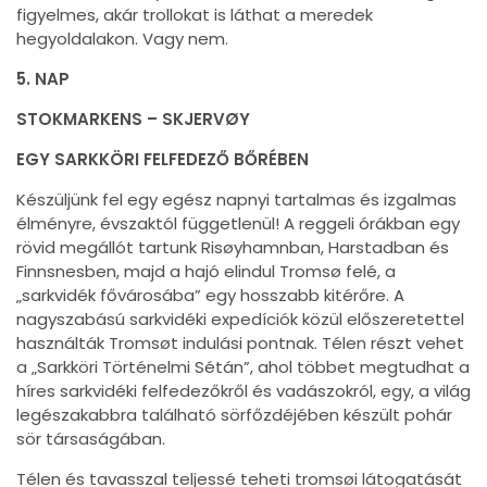
figyelmes, akár trollokat is láthat a meredek
hegyoldalakon. Vagy nem.
5. NAP
STOKMARKENS – SKJERVØY
EGY SARKKÖRI FELFEDEZŐ BŐRÉBEN
Készüljünk fel egy egész napnyi tartalmas és izgalmas
élményre, évszaktól függetlenül! A reggeli órákban egy
rövid megállót tartunk Risøyhamnban, Harstadban és
Finnsnesben, majd a hajó elindul Tromsø felé, a
„sarkvidék fővárosába” egy hosszabb kitérőre. A
nagyszabású sarkvidéki expedíciók közül előszeretettel
használták Tromsøt indulási pontnak. Télen részt vehet
a „Sarkköri Történelmi Sétán”, ahol többet megtudhat a
híres sarkvidéki felfedezőkről és vadászokról, egy, a világ
legészakabbra található sörfőzdéjében készült pohár
sör társaságában.
Télen és tavasszal teljessé teheti tromsøi látogatását