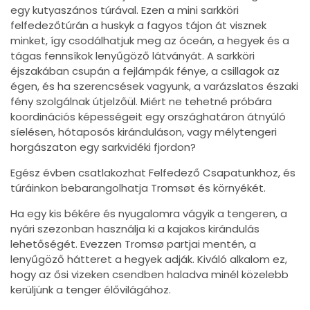
egy kutyaszános túrával. Ezen a mini sarkköri
felfedezőtúrán a huskyk a fagyos tájon át visznek
minket, így csodálhatjuk meg az óceán, a hegyek és a
tágas fennsíkok lenyűgöző látványát. A sarkköri
éjszakában csupán a fejlámpák fénye, a csillagok az
égen, és ha szerencsések vagyunk, a varázslatos északi
fény szolgálnak útjelzőül. Miért ne tehetné próbára
koordinációs képességeit egy országhatáron átnyúló
síelésen, hótaposós kiránduláson, vagy mélytengeri
horgászaton egy sarkvidéki fjordon?
Egész évben csatlakozhat Felfedező Csapatunkhoz, és
túráinkon bebarangolhatja Tromsøt és környékét.
Ha egy kis békére és nyugalomra vágyik a tengeren, a
nyári szezonban használja ki a kajakos kirándulás
lehetőségét. Evezzen Tromsø partjai mentén, a
lenyűgöző hátteret a hegyek adják. Kiváló alkalom ez,
hogy az ősi vizeken csendben haladva minél közelebb
kerüljünk a tenger élővilágához.