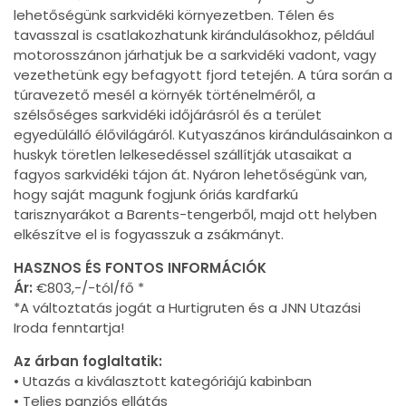
lehetőségünk sarkvidéki környezetben. Télen és
tavasszal is csatlakozhatunk kirándulásokhoz, például
motorosszánon járhatjuk be a sarkvidéki vadont, vagy
vezethetünk egy befagyott fjord tetején. A túra során a
túravezető mesél a környék történelméről, a
szélsőséges sarkvidéki időjárásról és a terület
egyedülálló élővilágáról. Kutyaszános kirándulásainkon a
huskyk töretlen lelkesedéssel szállítják utasaikat a
fagyos sarkvidéki tájon át. Nyáron lehetőségünk van,
hogy saját magunk fogjunk óriás kardfarkú
tarisznyarákot a Barents-tengerből, majd ott helyben
elkészítve el is fogyasszuk a zsákmányt.
HASZNOS ÉS FONTOS INFORMÁCIÓK
Ár:
€803,-/-tól/fő *
*A változtatás jogát a Hurtigruten és a JNN Utazási
Iroda fenntartja!
Az árban foglaltatik:
• Utazás a kiválasztott kategóriájú kabinban
• Teljes panziós ellátás