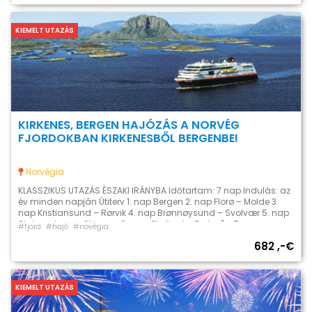
KIEMELT UTAZÁS
KIRKENES, BERGEN HAJÓZÁS A NORVÉG
FJORDOKBAN KIRKENESBŐL BERGENBE!
Norvégia
KLASSZIKUS UTAZÁS ÉSZAKI IRÁNYBA Időtartam: 7 nap Indulás: az
év minden napján Útiterv 1. nap Bergen 2. nap Florø – Molde 3.
nap Kristiansund – Rørvik 4. nap Brønnøysund – Svolvær 5. nap
Stokmarknes – Skjervøy 6. nap Øksfjord – Berlevåg 7. nap
#fjord
#hajó
#novégia
Båtsfjord – Berlevåg A Hurtigruten észak felé tartó útja Bergenből
682 ,-€
Kirkenesbe rengeteg […]
KIEMELT UTAZÁS