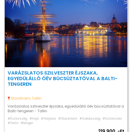
VARÁZSLATOS SZILVESZTER ÉJSZAKA,
EGYEDÜLÁLLÓ ÓÉV BÚCSÚZTATÓVAL A BALTI-
TENGEREN
Stockholm, Tallin
Varázslatos szilveszter éjszaka, egyedülálló óév búcsúztatóval a
Balti-tengeren - Tallin
#Észtország
#hajó
#Hajózás
#Stockholm
#Svédország
#Szilveszter
#Tallin
#tenger
219 900 ,-Ft