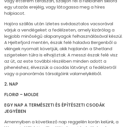
vagy étterem teraszán, szálljon fel a Fløibanen siklóra
egy utazás erejéig, vagy látogassa meg a híres
halpiacot.
Hajóra szállás után ízletes svédasztalos vacsorával
várjuk a vendégeket a fedélzeten, amely kizárólag a
legjobb minőségű alapanyagok felhasználásával készül.
A Hjeltefjord mentén, észak felé haladva Bergenből a
vikingek nyomait követjük, akik hajdanán a Shetland
szigeteken túlra is elhajóztak. A messzi észak felé visz
az út, az este további részében minden adott a
pihenéshez, élvezzük a csodás látványt a fedélzetről
vagy a panorámás társalgóink valamelyikéből.
2. NAP
FLORØ – MOLDE
EGY NAP A TERMÉSZETI ÉS ÉPÍTÉSZETI CSODÁK
JEGYÉBEN
Amennyiben a következő nap reggelén korán kelünk, a