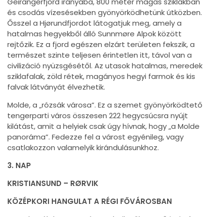
Geirangerfjord irányába, 800 méter magas sziklákban
és csodás vízesésekben gyönyörködhetünk útközben.
Ősszel a Hjørundfjordot látogatjuk meg, amely a
hatalmas hegyekből álló Sunnmøre Alpok között
rejtőzik. Ez a fjord egészen elzárt területen fekszik, a
természet szinte teljesen érintetlen itt, távol van a
civilizáció nyüzsgésétől. Az utasok hatalmas, meredek
sziklafalak, zöld rétek, magányos hegyi farmok és kis
falvak látványát élvezhetik.
Molde, a „rózsák városa”. Ez a szemet gyönyörködtető
tengerparti város összesen 222 hegycsúcsra nyújt
kilátást, amit a helyiek csak úgy hívnak, hogy „a Molde
panoráma”. Fedezze fel a várost egyénileg, vagy
csatlakozzon valamelyik kirándulásunkhoz.
3. NAP
KRISTIANSUND – RØRVIK
KÖZÉPKORI HANGULAT A RÉGI FŐVÁROSBAN