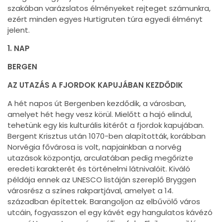
szakában varázslatos élményeket rejteget számunkra,
ezért minden egyes Hurtigruten túra egyedi élményt
jelent.
1. NAP
BERGEN
AZ UTAZÁS A FJORDOK KAPUJÁBAN KEZDŐDIK
A hét napos út Bergenben kezdődik, a városban,
amelyet hét hegy vesz körül. Mielőtt a hajó elindul,
tehetünk egy kis kulturális kitérőt a fjordok kapujában.
Bergent Krisztus után 1070-ben alapították, korábban
Norvégia fővárosa is volt, napjainkban a norvég
utazások központja, arculatában pedig megőrizte
eredeti karakterét és történelmi látnivalóit. Kiváló
példája ennek az UNESCO listáján szereplő Bryggen
városrész a színes rakpartjával, amelyet a 14.
században építettek. Barangoljon az elbűvölő város
utcáin, fogyasszon el egy kávét egy hangulatos kávézó