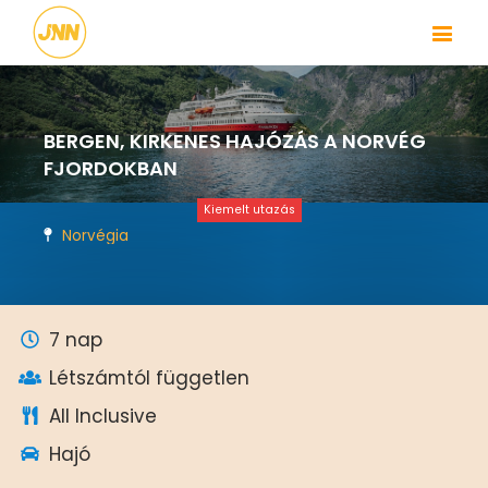
BERGEN, KIRKENES HAJÓZÁS A NORVÉG
FJORDOKBAN
Kiemelt utazás
Norvégia
7 nap
Létszámtól független
All Inclusive
Hajó