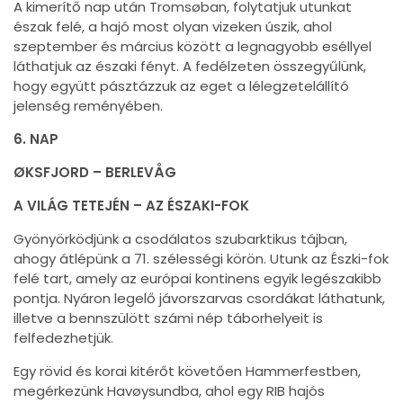
A kimerítő nap után Tromsøban, folytatjuk utunkat
észak felé, a hajó most olyan vizeken úszik, ahol
szeptember és március között a legnagyobb eséllyel
láthatjuk az északi fényt. A fedélzeten összegyűlünk,
hogy együtt pásztázzuk az eget a lélegzetelállító
jelenség reményében.
6. NAP
ØKSFJORD – BERLEVÅG
A VILÁG TETEJÉN – AZ ÉSZAKI-FOK
Gyönyörködjünk a csodálatos szubarktikus tájban,
ahogy átlépünk a 71. szélességi körön. Utunk az Észki-fok
felé tart, amely az európai kontinens egyik legészakibb
pontja. Nyáron legelő jávorszarvas csordákat láthatunk,
illetve a bennszülött számi nép táborhelyeit is
felfedezhetjük.
Egy rövid és korai kitérőt követően Hammerfestben,
megérkezünk Havøysundba, ahol egy RIB hajós