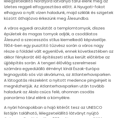
lélegzetelállító Nordfjord látványa tárul elénk még az
ízletes reggeli elfogyasztása előtt. A Nyugati-fokot
elhagyva a nyílt vízen haladunk, majd sziklák és szigetek
között áthajózva érkezünk meg Ålesundba.
A város egyedi arculatát a templomtornyok, díszes
épületek és magas tornyok adják, a csodálatos
Ålesund a szecessziós stílus kiemelkedő képviselője.
1904-ben egy pusztító tűzvész során a város nagy
része a földdel vált egyenlővé, ennek következtében az
akkor fénykorát élő építészeti stílus került előtérbe az
újjáépítés során. A tengeri élővilág szerelmesei
számára egyedülálló élményt kínál Észak-Európa
legnagyobb sós vízi akváriuma, az Atlanterhavsparken.
A látogatás részeként a nyitott medence pingvinjeit is
megnézhetjük. Az Atlanterhavsparken után tovább
haladunk az Aksla csúcs felé, ahonnan csodás
panoráma tárul elénk a környékre.
A nyári hónapokban a hajó kitérőt tesz az UNESCO
listáján található, lélegzetelállító látványt nyújtó