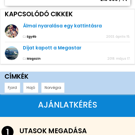
KAPCSOLÓDÓ CIKKEK
Álmai nyaralása egy kattintásra
Egyéb
2003. április 15.
Díjat kapott a Megastar
Magazin
2018. május 17.
CÍMKÉK
Fjord
Hajó
Norvégia
AJÁNLATKÉRÉS
UTASOK MEGADÁSA
1