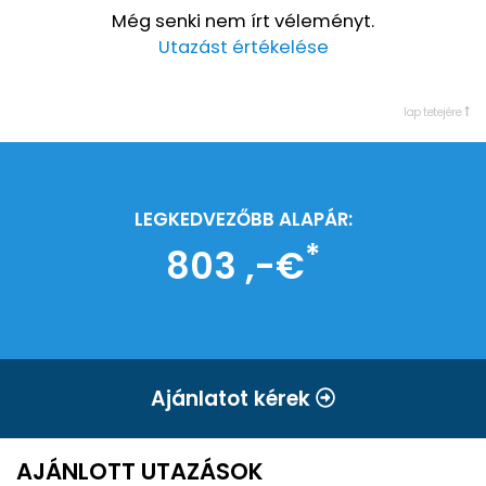
Még senki nem írt véleményt.
Utazást értékelése
lap tetejére
LEGKEDVEZŐBB ALAPÁR:
*
803 ,-€
Ajánlatot kérek
AJÁNLOTT UTAZÁSOK