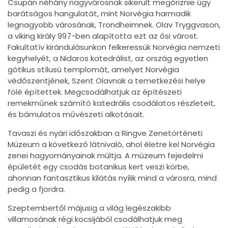
Csupán néhány nagyvárosnak sikerült megőriznie úgy
barátságos hangulatát, mint Norvégia harmadik
legnagyobb városának, Trondheimnek. Olav Tryggvason,
a viking király 997-ben alapította ezt az ősi várost.
Fakultatív kirándulásunkon felkeressük Norvégia nemzeti
kegyhelyét, a Nidaros katedrálist, az ország egyetlen
gótikus stílusú templomát, amelyet Norvégia
védőszentjének, Szent Olavnak a temetkezési helye
fölé építettek. Megcsodálhatjuk az építészeti
remekműnek számító katedrális csodálatos részleteit,
és bámulatos művészeti alkotásait.
Tavaszi és nyári időszakban a Ringve Zenetörténeti
Múzeum a következő látnivaló, ahol életre kel Norvégia
zenei hagyományainak múltja. A múzeum fejedelmi
épületét egy csodás botanikus kert veszi körbe,
ahonnan fantasztikus kilátás nyílik mind a városra, mind
pedig a fjordra.
Szeptembertől májusig a világ legészakibb
villamosának régi kocsijából csodálhatjuk meg