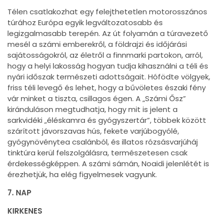
Télen csatlakozhat egy felejthetetlen motorosszános
túrához Európa egyik legváltozatosabb és
legizgalmasabb terepén. Az út folyamán a túravezető
mesél a számi emberekről, a földrajzi és időjárási
sajátosságokról, az életről a finnmarki partokon, arról,
hogy a helyi lakosság hogyan tudja kihasználni a téli és
nyári időszak természeti adottságait. Hófödte völgyek,
friss téli levegő és lehet, hogy a bűvöletes északi fény
vár minket a tiszta, csillagos égen. A „Számi Ősz”
kiránduláson megtudhatja, hogy mit is jelent a
sarkvidéki „éléskamra és gyógyszertár”, többek között
szárított jávorszavas hús, fekete varjúbogyólé,
gyógynövénytea csalánból, és illatos rózsásvarjúháj
tinktúra kerül felszolgálásra, természetesen csak
érdekességképpen. A számi sámán, Noaidi jelenlétét is
érezhetjük, ha elég figyelmesek vagyunk.
7. NAP
KIRKENES