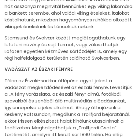
ház asszonya meginvitál bennünket egy viking lakomára
a bankett terembe, ahol valódi viking ételeket, italokat
kóstolhatunk, miközben hagyományos ruhákba öltözött
vikingek énekelnek és táncolnak nekünk.
Stamsund és Svolvær között meglátogathatunk egy
lofoteni növény és sajt farmot, vagy választhatjuk
Lofoten egyetlen kézműves sörfőzdéjét is, amely egy
régi halfeldolgozó területén található Svolværben.
VADÁSZAT AZ ÉSZAKI FÉNYRE
Télen az Északi-sarkkör átlépése egyet jelent a
vadászat megkezdődésével az északi fényre. Levetítjük
a „A fény varázslata, az északi fény” című, fotókból,
szavakból és zenéből álló multimédiás előadásunkat,
így ünnepelve a jeles alkalmat. Ahogy áthajózunk a
keskeny Raftsundon, megállunk a Trollfjord bejáratánál,
ekkor frissen elkészített halat kínálunk utasainknak a
fedélzeten. Meghallgathatjuk a „Trollfjordi Csata”
történetét, amelyre itt került sor 1890 telén. Ha elég