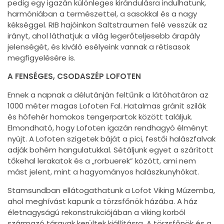
pedig egy igazán különleges kirándulásra indulhatunk,
harmóniában a természettel, a sasokkal és a nagy
kékséggel. RIB hajóinkon Saltstraumen felé vesszük az
irányt, ahol láthatjuk a világ legerőteljesebb árapály
jelenségét, és kiváló esélyeink vannak a rétisasok
megfigyelésére is.
A FENSÉGES, CSODASZÉP LOFOTEN
Ennek a napnak a délutánján feltűnik a látóhatáron az
1000 méter magas Lofoten Fal. Hatalmas gránit szilák
és hófehér homokos tengerpartok között találjuk.
Elmondható, hogy Lofoten igazán rendhagyó élményt
nyújt. A Lofoten szigetek báját a pici, festői halászfalvak
adják bohém hangulatukkal. Sétáljunk egyet a szárított
tőkehal lerakatok és a „rorbuerek” között, ami nem
mást jelent, mint a hagyományos halászkunyhókat.
Stamsundban ellátogathatunk a Lofot Viking Múzemba,
ahol meghívást kapunk a törzsfőnök házába. A ház
életnagyságú rekonstrukciójában a viking korból
származó tárgyak kerültek kiállításra. A törzsfőnök és a