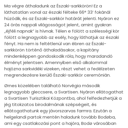
Ma végre áthaladunk az Északi-sarkkörön! Ez a
láthatatlan vonal az északi félteke 66° 33’ fokánál
húzódik, és az Északi-sarkkör határát jelenti. Nyáron ez
24 órás nappali világosságot jelent, amint gyakran
„éjféli napnak” is hívnak. Télen e fölött a szélességi kör
fölött a legnagyobb az esély, hogy láthatjuk az északi
fényt. Ha nem is feltétlenül van ébren az Északi-
sarkkörön történő áthaladásakor, a kapitány
mindenképpen gondoskodik róla, hogy maradandó
élményt jelentsen. Amennyiben első alkalommal
hajózna sarkvidéki vizeken, részt vehet a fedélzeten
megrendezésre kerülő Északi-sarkkör ceremónián.
Ørnes közelében található Norvégia második
legnagyobb gleccsere, a Svartisen. Nyáron ellátogathat
a Svartisen Turisztikai Központba, ahol felfedezhetjük a
jég titokzatos birodalmának szépségeit, és
ellátogathatunk egy jávorszarvas farmra. Ezután a
helgelandi partok mentén haladunk tovább Bodøba,
ami egy csatlakozási pont a hajóra, Bodø városában