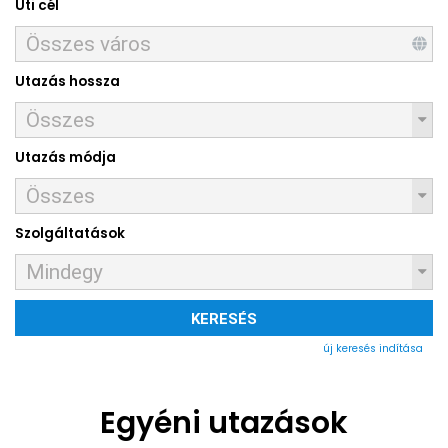
Úti cél
Utazás hossza
Utazás módja
Szolgáltatások
KERESÉS
új keresés indítása
Egyéni utazások