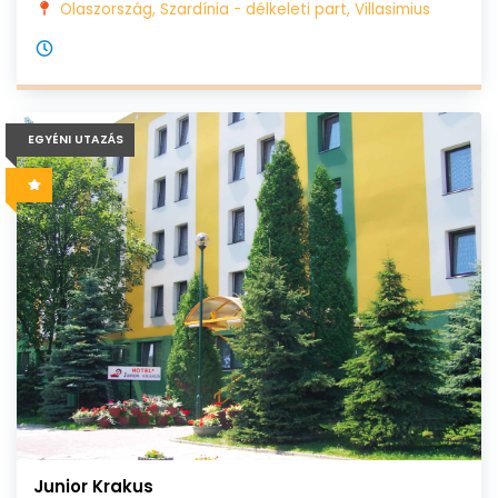
Olaszország, Szardínia - délkeleti part, Villasimius
EGYÉNI UTAZÁS
Junior Krakus