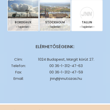
BORDEAUX
STOCKHOLM
TALLIN
- 1 ajánlat -
- 1 ajánlat -
- 1 ajánlat -
ELÉRHETŐSÉGEINK:
Cím:
1024 Budapest, Margit körút 27.
Telefon:
00 36-1-312-47-63
Fax:
00 36-1-312-47-59
Email:
jnn@jnnutazas.hu