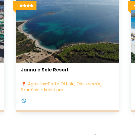
Janna e Sole Resort
Agrustos-Porto Ottiolu, Olaszország,
Szardínia - keleti part