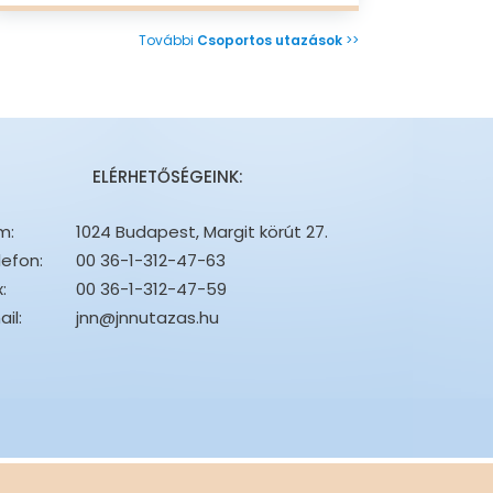
További
Csoportos utazások
>>
ELÉRHETŐSÉGEINK:
m:
1024 Budapest, Margit körút 27.
lefon:
00 36-1-312-47-63
:
00 36-1-312-47-59
il:
jnn@jnnutazas.hu