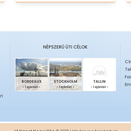
NÉPSZERŰ ÚTI CÉLOK
Cí
Te
Fax
BORDEAUX
STOCKHOLM
TALLIN
Ema
- 1 ajánlat -
- 1 ajánlat -
- 1 ajánlat -
en