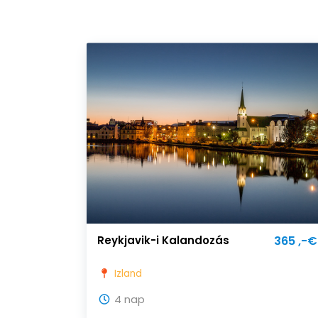
Reykjavik-i Kalandozás
365 ,-€
Izland
4 nap