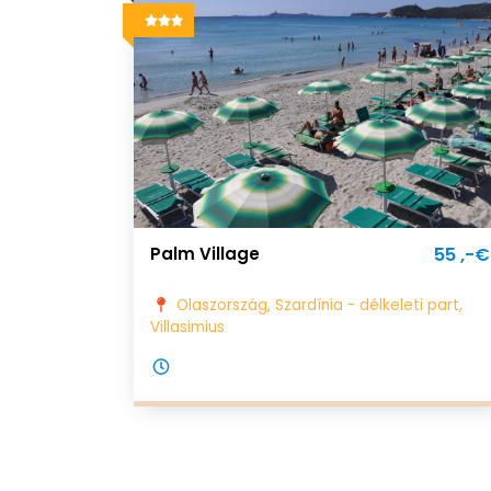
Palm Village
55 ,-€
Olaszország, Szardínia - délkeleti part,
Villasimius