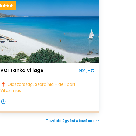
VOI Tanka Village
92 ,-€
Olaszország, Szardínia - déli part,
Villasimius
További
Egyéni utazások
>>