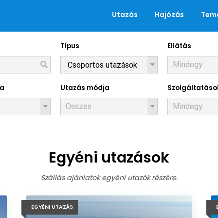
Utazás
Hajózás
Tema
Típus
Ellátás
Utazások
za
Utazás módja
Szolgáltatáso
Egyéni utazások
Szállás ajánlatok egyéni utazók részére.
EGYÉNI UTAZÁS