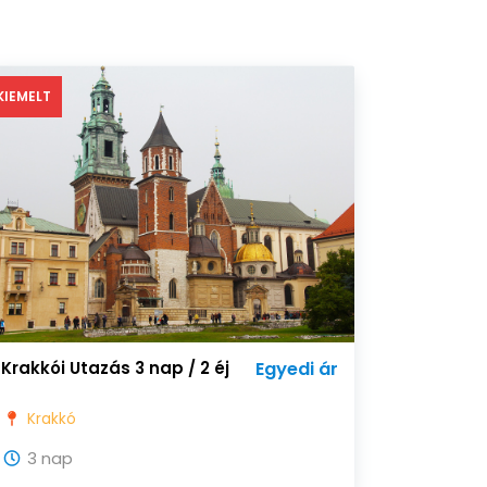
KIEMELT
Krakkói Utazás 3 nap / 2 éj
Egyedi ár
Krakkó
3 nap