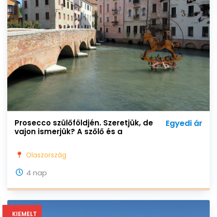
Prosecco szülőföldjén. Szeretjük, de
Egyedi ár
vajon ismerjük? A szőlő és a
természet különleges harmóniája…
Olaszország
4 nap
KIEMELT