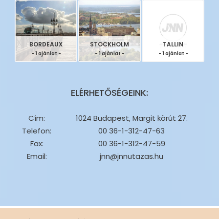
BORDEAUX
STOCKHOLM
TALLIN
- 1 ajánlat -
- 1 ajánlat -
- 1 ajánlat -
ELÉRHETŐSÉGEINK:
Cím:
1024 Budapest, Margit körút 27.
Telefon:
00 36-1-312-47-63
Fax:
00 36-1-312-47-59
Email:
jnn@jnnutazas.hu