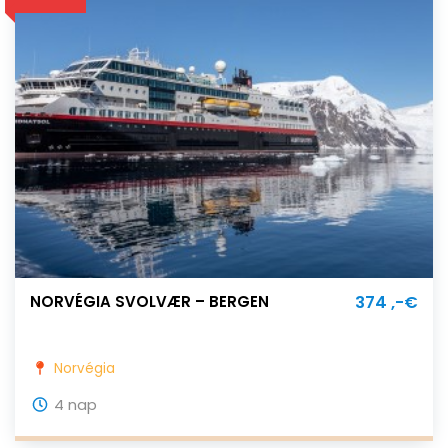
NORVÉGIA SVOLVÆR – BERGEN
374 ,-€
Norvégia
4 nap