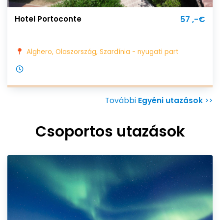
Hotel Portoconte
57 ,-€
Alghero, Olaszország, Szardínia - nyugati part
További
Egyéni utazások
>>
Csoportos utazások