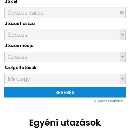
Úti cél
Utazás hossza
Utazás módja
Szolgáltatások
KERESÉS
új keresés indítása
Egyéni utazások