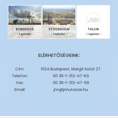
BORDEAUX
STOCKHOLM
TALLIN
- 1 ajánlat -
- 1 ajánlat -
- 1 ajánlat -
ELÉRHETŐSÉGEINK:
Cím:
1024 Budapest, Margit körút 27.
Telefon:
00 36-1-312-47-63
Fax:
00 36-1-312-47-59
Email:
jnn@jnnutazas.hu