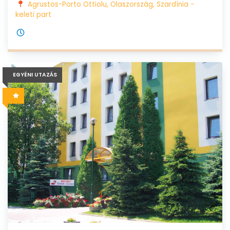
Agrustos-Porto Ottiolu, Olaszország, Szardínia -
keleti part
EGYÉNI UTAZÁS