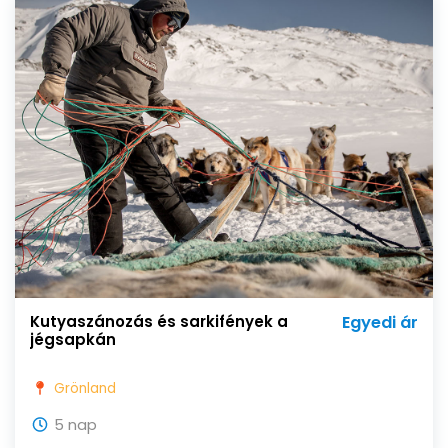
Kutyaszánozás és sarkifények a
Egyedi ár
jégsapkán
Grönland
5 nap