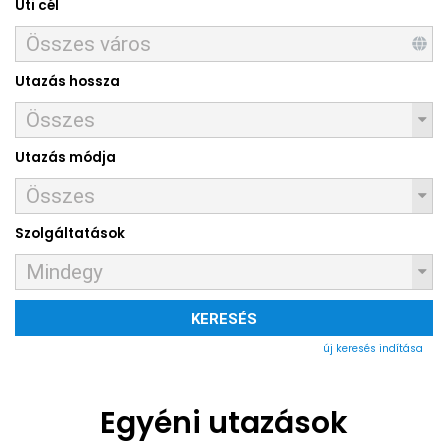
Úti cél
Utazás hossza
Utazás módja
Szolgáltatások
KERESÉS
új keresés indítása
Egyéni utazások