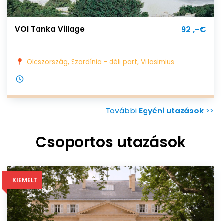
VOI Tanka Village
92 ,-€
Olaszország, Szardínia - déli part, Villasimius
További
Egyéni utazások
>>
Csoportos utazások
KIEMELT