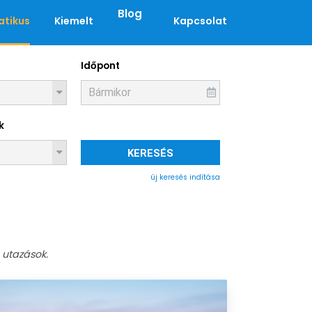
Blog
tikus
Kiemelt
Kapcsolat
Időpont
k
KERESÉS
új keresés indítása
 utazások.