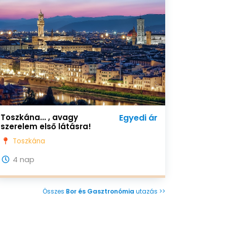
Toszkána... , avagy
Egyedi ár
szerelem első látásra!
Toszkána
4 nap
Összes
Bor és Gasztronómia
utazás >>