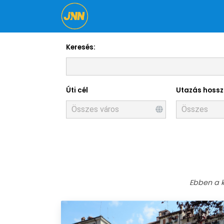
Keresés:
Úti cél
Utazás hoss
Ebben a k