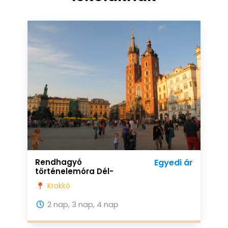
Rendhagyó
Egyedi ár
történelemóra Dél-
Lengyelországban
Krakkó
2 nap, 3 nap, 4 nap