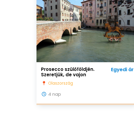
Prosecco szülőföldjén.
Egyedi ár
Szeretjük, de vajon
ismerjük? A szőlő és a
Olaszország
természet különleges
harmóniája…
4 nap