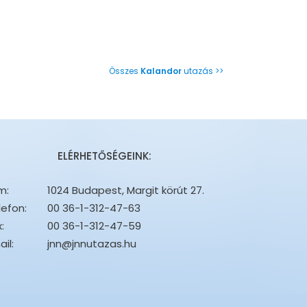
Összes
Kalandor
utazás >>
ELÉRHETŐSÉGEINK:
m:
1024 Budapest, Margit körút 27.
lefon:
00 36-1-312-47-63
:
00 36-1-312-47-59
il:
jnn@jnnutazas.hu