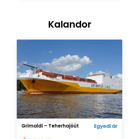
Kalandor
Grimaldi – Teherhajóút
Egyedi ár