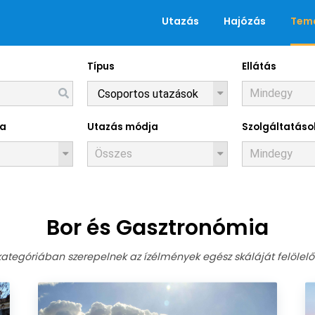
Utazás
Hajózás
Tema
Típus
Ellátás
Tematikus
za
Utazás módja
Szolgáltatáso
Bor és Gasztronómia
ategóriában szerepelnek az ízélmények egész skáláját felölelő