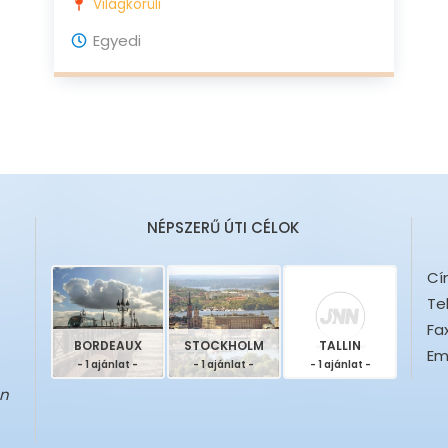
Világkörüli
Egyedi
NÉPSZERŰ ÚTI CÉLOK
Cí
Te
Fax
BORDEAUX
STOCKHOLM
TALLIN
Ema
- 1 ajánlat -
- 1 ajánlat -
- 1 ajánlat -
en