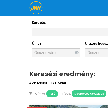
Keresés:
Úti cél
Utazás hoss
Keresési eredmény:
4 db találat — 1 /
1. oldal
Címke:
hajó
Típus:
Csoportos utazások