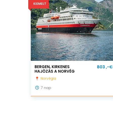
KIEMELT
BERGEN, KIRKENES
803 ,-€
HAJÓZÁS A NORVÉG
FJORDOKBAN
Norvégia
7 nap