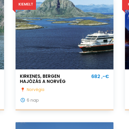
KIEMELT
KIRKENES, BERGEN
682 ,-€
HAJÓZÁS A NORVÉG
FJORDOKBAN KIRKENESBŐL
Norvégia
BERGENBE!
6 nap