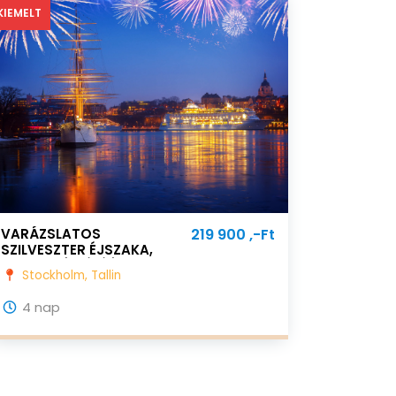
KIEMELT
VARÁZSLATOS
219 900 ,-Ft
SZILVESZTER ÉJSZAKA,
EGYEDÜLÁLLÓ ÓÉV
Stockholm, Tallin
BÚCSÚZTATÓVAL A BALTI-
TENGEREN
4 nap