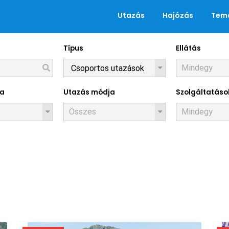
Utazás
Hajózás
Tema
Típus
Ellátás
Utazások
za
Utazás módja
Szolgáltatáso