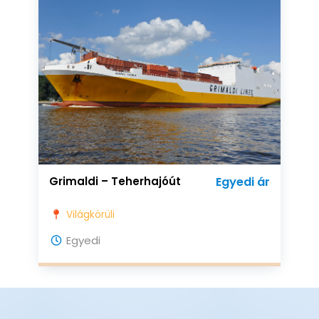
Grimaldi – Teherhajóút
Egyedi ár
Világkörüli
Egyedi