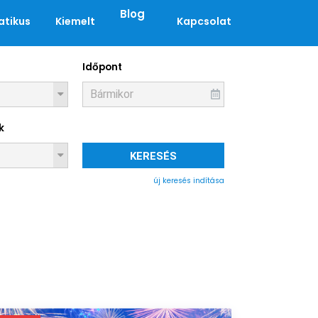
Blog
tikus
Kiemelt
Kapcsolat
Időpont
k
KERESÉS
új keresés indítása