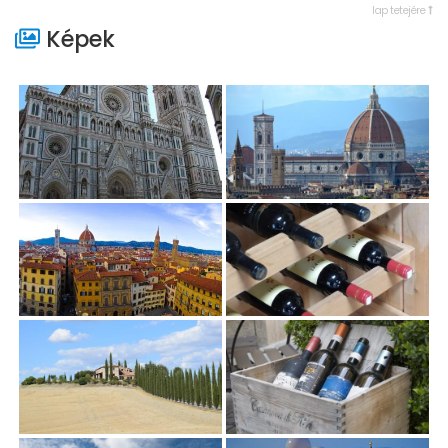
lap tetejére
Képek