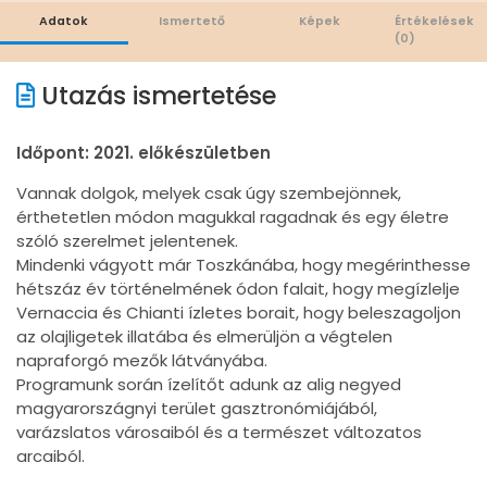
Adatok
Ismertető
Képek
Értékelések
(0)
Utazás ismertetése
Időpont: 2021. előkészületben
Vannak dolgok, melyek csak úgy szembejönnek,
érthetetlen módon magukkal ragadnak és egy életre
szóló szerelmet jelentenek.
Mindenki vágyott már Toszkánába, hogy megérinthesse
hétszáz év történelmének ódon falait, hogy megízlelje
Vernaccia és Chianti ízletes borait, hogy beleszagoljon
az olajligetek illatába és elmerüljön a végtelen
napraforgó mezők látványába.
Programunk során ízelítőt adunk az alig negyed
magyarországnyi terület gasztronómiájából,
varázslatos városaiból és a természet változatos
arcaiból.