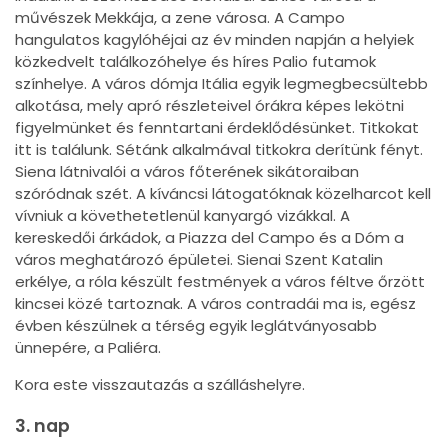
művészek Mekkája, a zene városa. A Campo
hangulatos kagylóhéjai az év minden napján a helyiek
közkedvelt találkozóhelye és híres Palio futamok
színhelye. A város dómja Itália egyik legmegbecsültebb
alkotása, mely apró részleteivel órákra képes lekötni
figyelmünket és fenntartani érdeklődésünket. Titkokat
itt is találunk. Sétánk alkalmával titkokra derítünk fényt.
Siena látnivalói a város főterének sikátoraiban
szóródnak szét. A kíváncsi látogatóknak közelharcot kell
vívniuk a követhetetlenül kanyargó vizákkal. A
kereskedői árkádok, a Piazza del Campo és a Dóm a
város meghatározó épületei. Sienai Szent Katalin
erkélye, a róla készült festmények a város féltve őrzött
kincsei közé tartoznak. A város contradái ma is, egész
évben készülnek a térség egyik leglátványosabb
ünnepére, a Paliéra.
Kora este visszautazás a szálláshelyre.
3. nap