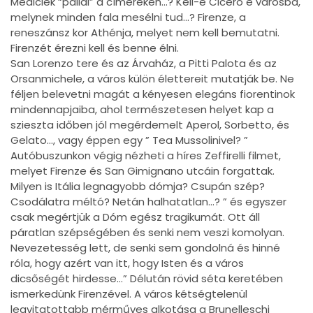
Mediciek “pallái” a címereken…? Kell-e Ciceró e városba,
melynek minden fala mesélni tud…? Firenze, a
reneszánsz kor Athénja, melyet nem kell bemutatni.
Firenzét érezni kell és benne élni.
San Lorenzo tere és az Árvaház, a Pitti Palota és az
Orsanmichele, a város külön élettereit mutatják be. Ne
féljen belevetni magát a kényesen elegáns fiorentinok
mindennapjaiba, ahol természetesen helyet kap a
szieszta időben jól megérdemelt Aperol, Sorbetto, és
Gelato…, vagy éppen egy ” Tea Mussolinivel? ”
Autóbuszunkon végig nézheti a híres Zeffirelli filmet,
melyet Firenze és San Gimignano utcáin forgattak.
Milyen is Itália legnagyobb dómja? Csupán szép?
Csodálatra méltó? Netán halhatatlan…? ” és egyszer
csak megértjük a Dóm egész tragikumát. Ott áll
páratlan szépségében és senki nem veszi komolyan.
Nevezetesség lett, de senki sem gondolná és hinné
róla, hogy azért van itt, hogy Isten és a város
dicsőségét hirdesse…” Délután rövid séta keretében
ismerkedünk Firenzével. A város kétségtelenül
legvitatottabb mérműves alkotása a Brunelleschi