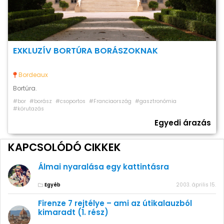
EXKLUZÍV BORTÚRA BORÁSZOKNAK
Bordeaux
Bortúra.
#bor
#borász
#csoportos
#Franciaország
#gasztronómia
#körutazás
Egyedi árazás
KAPCSOLÓDÓ CIKKEK
Álmai nyaralása egy kattintásra
Egyéb
2003. április 15.
Firenze 7 rejtélye – ami az útikalauzból
kimaradt (1. rész)