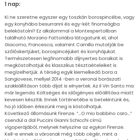
1 nap:
Ki ne szeretne egyszer egy toszkán borospincébe, vagy
egy konyhába besurranni és egy-két finomságba
belekóstolni? Ez alkalommal a Montespertoliban
található Morzano Fattoriába látogatunk el, ahol
Giacomo, Francesca, valamint Camilla mutatják be
szőlőskertjüket, borospincéjüket és konyhájukat.
Természetesen legfinomabb díjnyertes boraikat is
megkóstolhatjuk és klasszikus tésztaételeiket is
megízelhetjük. A térség egyik kiemelkedő bora a
Sangiovese, mellyel 2014 -ben a veronai borászati
szakkiállításon több díjat is elnyertek. Az il Vin Santo ma
már legenda. Költséges és időigényes előállítása miatt
kevesen készítik. Ennek történetébe is betekintünk és,
ha jó időben érkezünk meg is kóstolhatjuk.
Következő állomásunk Firenze. “…O mio babbino caro…”
csendül a dal Puccini Gianni Schicchi című
vígoperájából, melynek helyszíne az egykori Firenze.
Kell-e ennek a városnak még több cégér, mint a