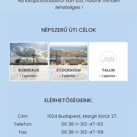
Ha kikapcsolódásról van szó, nálunk minden
lehetséges !
NÉPSZERŰ ÚTI CÉLOK
BORDEAUX
STOCKHOLM
TALLIN
- 1 ajánlat -
- 1 ajánlat -
- 1 ajánlat -
ELÉRHETŐSÉGEINK:
Cím:
1024 Budapest, Margit körút 27.
Telefon:
00 36-1-312-47-63
Fax:
00 36-1-312-47-59