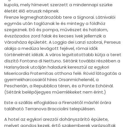
kupola, mely hírnevet szerzett a mindennapi szürke
életét élő etruszk népnek.
Firenze legmeghatározóbb tere a Signorai. Látnivalói
egymás után taglóznak le és mintegy a földhöz
szegeznek. Erő és pompa, művészet és hatalom,
évszázados zord falak és kecses ívek jellemzik a
Városháza épületét. A Loggia dei Lanzi szobrai, Perseus
alakja a medúza levágott fejével, római idők
történelmét idézik. A város legvitatottabb kútja a teret
díszítő Fontana di Nettuno. Sétánk további részében a
Harisnyások utcáján haladunk keresztül az egykori
Misericordia Fraternitas otthona felé. Rövid látogatás a
gyermekharcosairól híres Orsanmichelenél, a
Pescherián, a Repubblica téren, és a Ponte Echóinál.
(Sétánk belépőjegyes műemlékeket nem érint.)
Este a szállás elfoglalása a Firenzétől másfél órára
található Terranova Bracciolini településen.
A hotel az egykori arezzói dohányszárító épülete,
melyet gondos kezek, értő szakemberek varázsoltak