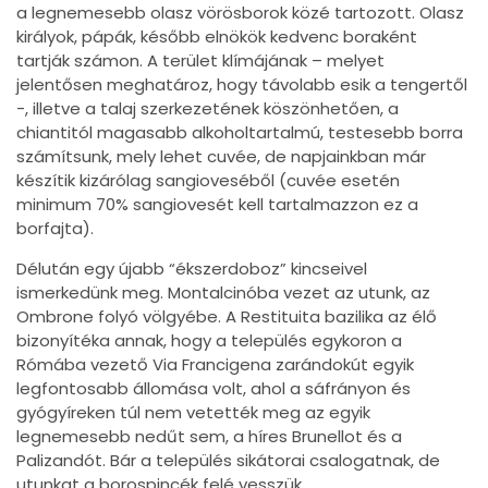
a legnemesebb olasz vörösborok közé tartozott. Olasz
királyok, pápák, később elnökök kedvenc boraként
tartják számon. A terület klímájának – melyet
jelentősen meghatároz, hogy távolabb esik a tengertől
-, illetve a talaj szerkezetének köszönhetően, a
chiantitól magasabb alkoholtartalmú, testesebb borra
számítsunk, mely lehet cuvée, de napjainkban már
készítik kizárólag sangioveséből (cuvée esetén
minimum 70% sangiovesét kell tartalmazzon ez a
borfajta).
Délután egy újabb “ékszerdoboz” kincseivel
ismerkedünk meg. Montalcinóba vezet az utunk, az
Ombrone folyó völgyébe. A Restituita bazilika az élő
bizonyítéka annak, hogy a település egykoron a
Rómába vezető Via Francigena zarándokút egyik
legfontosabb állomása volt, ahol a sáfrányon és
gyógyíreken túl nem vetették meg az egyik
legnemesebb nedűt sem, a híres Brunellot és a
Palizandót. Bár a település sikátorai csalogatnak, de
utunkat a borospincék felé vesszük.