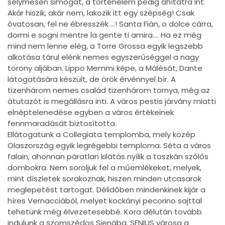
selymesen simogat, a történelem pedig áhítatra int.
Akár hiszik, akár nem, lakozik itt egy szépség! Csak
óvatosan, fel ne ébresszék …! Santa Fián, o dolce cárra,
dormi e sogni mentre la gente ti amira…. Ha ez még
mind nem lenne elég, a Torre Grossa egyik legszebb
alkotása tárul elénk nemes egyszerűséggel a nagy
torony aljában. Lippo Memmi képe, a Málésát, Dante
látogatására készült, de örök érvénnyel bír. A
tizenhárom nemes család tizenhárom tornya, még az
átutazót is megállásra inti. A város pestis járvány miatti
elnéptelenedése egyben a város értékeinek
fennmaradását biztosította.
Ellátogatunk a Collegiata templomba, mely közép
Olaszország egyik legrégebbi temploma. Séta a város
falain, ahonnan páratlan kilátás nyílik a toszkán szőlős
dombokra. Nem soroljuk fel a műemlékeket, melyek,
mint díszletek sorakoznak, hiszen minden utcasarok
meglepetést tartogat. Délidőben mindenkinek kijár a
híres Vernacciából, melyet kockányi pecorino sajttal
tehetünk még élvezetesebbé. Kora délután tovább
indulunk a szomszédos Sienába. SENIUS városa a