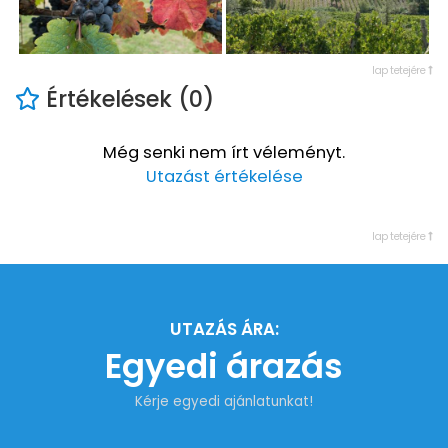
lap tetejére
Értékelések (0)
Még senki nem írt véleményt.
Utazást értékelése
lap tetejére
UTAZÁS ÁRA:
Egyedi árazás
Kérje egyedi ajánlatunkat!