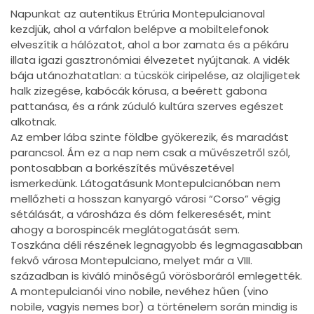
Napunkat az autentikus Etrúria Montepulcianoval
kezdjük, ahol a várfalon belépve a mobiltelefonok
elveszítik a hálózatot, ahol a bor zamata és a pékáru
illata igazi gasztronómiai élvezetet nyújtanak. A vidék
bája utánozhatatlan: a tücskök ciripelése, az olajligetek
halk zizegése, kabócák kórusa, a beérett gabona
pattanása, és a ránk zúduló kultúra szerves egészet
alkotnak.
Az ember lába szinte földbe gyökerezik, és maradást
parancsol. Ám ez a nap nem csak a művészetről szól,
pontosabban a borkészítés művészetével
ismerkedünk. Látogatásunk Montepulcianóban nem
mellőzheti a hosszan kanyargó városi “Corso” végig
sétálását, a városháza és dóm felkeresését, mint
ahogy a borospincék meglátogatását sem.
Toszkána déli részének legnagyobb és legmagasabban
fekvő városa Montepulciano, melyet már a VIII.
században is kiváló minőségű vörösboráról emlegették.
A montepulcianói vino nobile, nevéhez hűen (vino
nobile, vagyis nemes bor) a történelem során mindig is