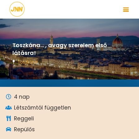
Toszkána... , avagy szerelem első
látásra!
Toszkána
4 nap
Létszámtól független
Reggeli
Repülős