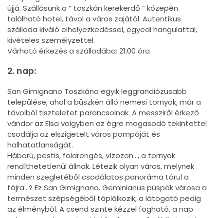
újjá. Szállásunk a ” toszkán kerekerdő ” közepén
található hotel, távol a város zajától. Autentikus
szálloda kiváló elhelyezkedéssel, egyedi hangulattal,
kivételes személyzettel.
Várható érkezés a szállodába: 21:00 óra
2. nap:
San Gimignano Toszkána egyik leggrandiózusabb
települése, ahol a büszkén álló nemesi tornyok, már a
távolból tiszteletet parancsolnak. A messziről érkező
vándor az Elsa völgyben az égre magasodó tekintettel
csodálja az elszigetelt város pompáját és
halhatatlanságát.
Háború, pestis, földrengés, vízözön…, a tornyok
rendíthetetlenül állnak. Létezik olyan város, melynek
minden szegletéből csodálatos panoráma tárul a
tájra…? Ez San Gimignano. Geminianus püspök városa a
természet szépségéből táplálkozik, a látogató pedig
az élményből. A csend szinte kézzel fogható, a nap