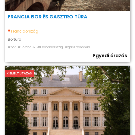
FRANCIA BOR ÉS GASZTRO TÚRA
Franciaország
Bortúra
#bor
#Bordeaux
#Franciaország
#gasztronómia
Egyedi árazás
KIEMELT UTAZÁS