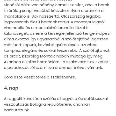
Sienától délre van néhány kiemelt terület, ahol a borok
kizárólag sangioveséből készülnek, ilyen a brunello di
montalcino is. Sok hozzáértő, Olaszország legjobb,
leghosszabb életű borának tartja. A montepulcianói
vino nobile és a montalcinói brunello közötti
különbséget, az erre a térségre jellemző tengeri-alpesi
klíma okozza, így ugyanabból a szőlőfajtából egészen
más bort kapunk, kevésbé gyümölcsös, azonban
komplex, elegáns és sokkal feszesebb. A szőlőfajta ezt
az arcát, kizárólag Montalcinóban mutatja így meg.
Azonban a teljes harmóniára -a szakavatottak szerint-,
a palackozástól számítva érdemes 5 évet várnunk…
Kora este visszatérés a szálláshelyre.
4. nap:
A reggelit követően szállás elhagyása és autóbusszal
visszautazás Bologna repülőterére, ahonnan
hazautazunk.