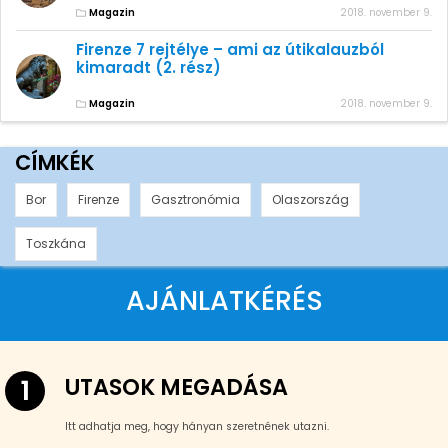
Magazin
2018. november 9.
Firenze 7 rejtélye – ami az útikalauzból
kimaradt (2. rész)
Magazin
2018. november 9.
CÍMKÉK
Bor
Firenze
Gasztronómia
Olaszország
Toszkána
AJÁNLATKÉRÉS
UTASOK MEGADÁSA
1
Itt adhatja meg, hogy hányan szeretnének utazni.