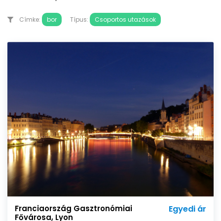
Címke:
bor
Típus:
Csoportos utazások
Franciaország Gasztronómiai
Egyedi ár
Fővárosa, Lyon