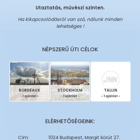
Utaztatás, művészi szinten.
Ha kikapcsolódásról van szó, nálunk minden
lehetséges !
NÉPSZERŰ ÚTI CÉLOK
BORDEAUX
STOCKHOLM
TALLIN
- 1 ajánlat -
- 1 ajánlat -
- 1 ajánlat -
ELÉRHETŐSÉGEINK:
Cím:
1024 Budapest, Margit körút 27.