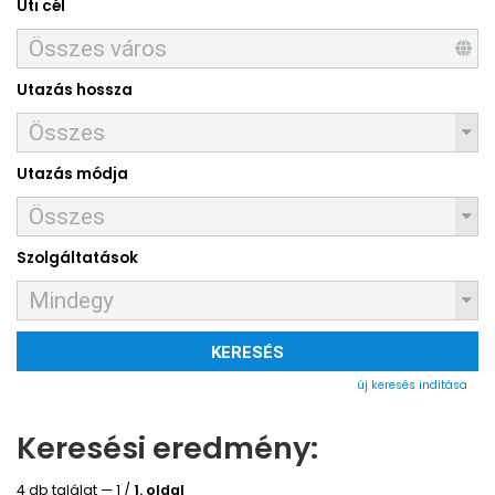
Úti cél
Utazás hossza
Utazás módja
Szolgáltatások
KERESÉS
új keresés indítása
Keresési eredmény:
4 db találat — 1 /
1. oldal