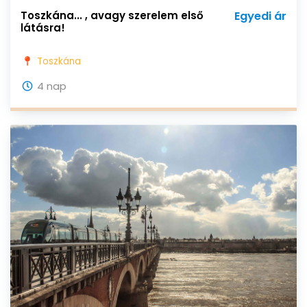
Toszkána... , avagy szerelem első
Egyedi ár
látásra!
Toszkána
4 nap