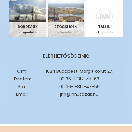
BORDEAUX
STOCKHOLM
TALLIN
- 1 ajánlat -
- 1 ajánlat -
- 1 ajánlat -
ELÉRHETŐSÉGEINK:
Cím:
1024 Budapest, Margit körút 27.
Telefon:
00 36-1-312-47-63
Fax:
00 36-1-312-47-59
Email:
jnn@jnnutazas.hu