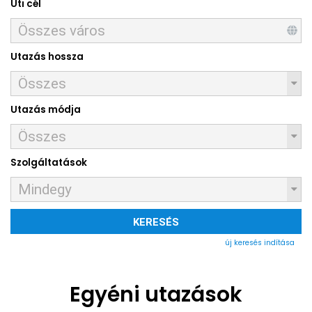
Úti cél
Utazás hossza
Utazás módja
Szolgáltatások
KERESÉS
új keresés indítása
Egyéni utazások