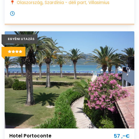
Olaszország, Szardínia - déli part, Villasimius
EGYÉNI UTAZÁS
Hotel Portoconte
57 ,-€