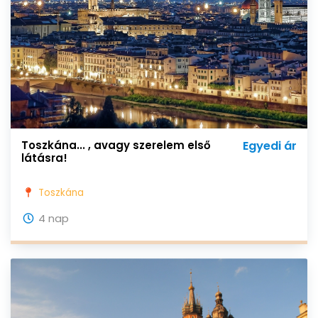
Toszkána... , avagy szerelem első
Egyedi ár
látásra!
Toszkána
4 nap