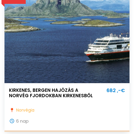
KIRKENES, BERGEN HAJÓZÁS A
682 ,-€
NORVÉG FJORDOKBAN KIRKENESBŐL
BERGENBE!
Norvégia
6 nap