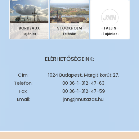
BORDEAUX
STOCKHOLM
TALLIN
- 1 ajánlat -
- 1 ajánlat -
- 1 ajánlat -
ELÉRHETŐSÉGEINK:
Cím:
1024 Budapest, Margit körút 27.
Telefon:
00 36-1-312-47-63
Fax:
00 36-1-312-47-59
Email:
jnn@jnnutazas.hu