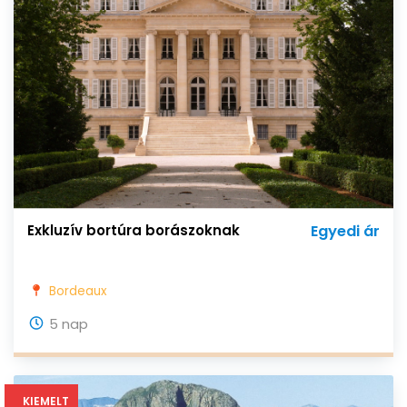
Exkluzív bortúra borászoknak
Egyedi ár
Bordeaux
5 nap
KIEMELT