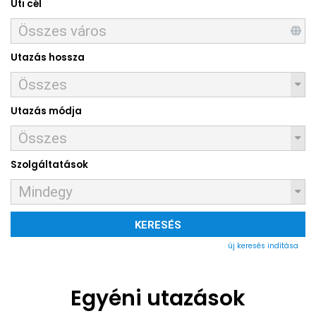
Úti cél
Utazás hossza
Utazás módja
Szolgáltatások
KERESÉS
új keresés indítása
Egyéni utazások