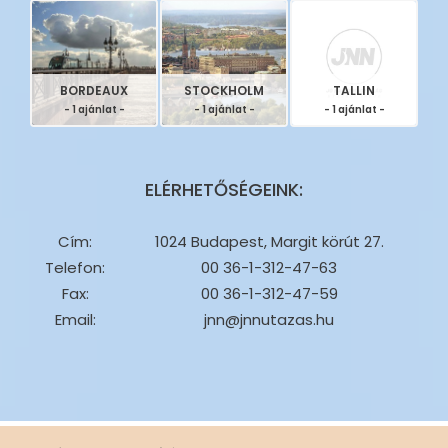
BORDEAUX
STOCKHOLM
TALLIN
- 1 ajánlat -
- 1 ajánlat -
- 1 ajánlat -
ELÉRHETŐSÉGEINK:
Cím:
1024 Budapest, Margit körút 27.
Telefon:
00 36-1-312-47-63
Fax:
00 36-1-312-47-59
Email:
jnn@jnnutazas.hu