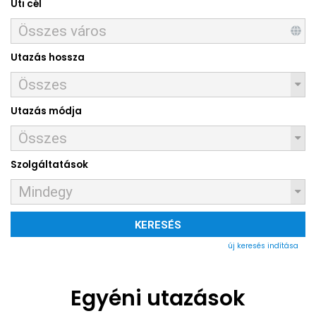
Úti cél
Utazás hossza
Utazás módja
Szolgáltatások
KERESÉS
új keresés indítása
Egyéni utazások