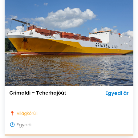
Grimaldi – Teherhajóút
Egyedi ár
Világkörüli
Egyedi