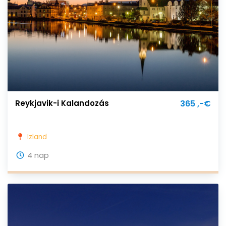
Reykjavik-i Kalandozás
365 ,-€
Izland
4 nap