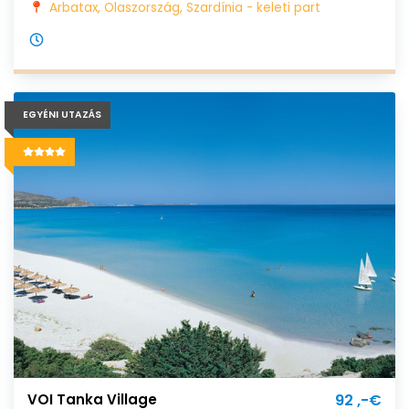
Arbatax, Olaszország, Szardínia - keleti part
EGYÉNI UTAZÁS
VOI Tanka Village
92 ,-€