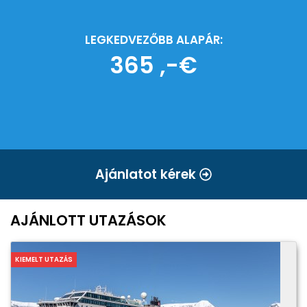
LEGKEDVEZŐBB ALAPÁR:
365 ,-€
Ajánlatot kérek
AJÁNLOTT UTAZÁSOK
KIEMELT UTAZÁS