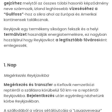
gejzírhez
melytől az összes többi hasonló képződmény
neve származik, Izland leghíresebb
vízeséséhez a
“Gullfoss”
-hoz a síkra ahol az Európai és Amerikai
kontinensek találkoznak.
Reykjavik egy termékeny síkságon fekszik és a helyi
termálvizet
használják energiatermelésre, ez nagyban
hozzájárul hogy Reykjavíkot
a legtisztább főváros
ként
emlegessék.
1. Nap
Megérkezés Reykjavikba
Megérkezés és transzfer
a Keflavík nemzetközi
reptérről a szállásra körülbelül 50 km-re a reptértől
Reykjavikba.
Bejelentkezés
után egyénileg nézhetünk
körbe Reykjavikban.
A szállodából a város sétálóutcája a “Laugavevegur”