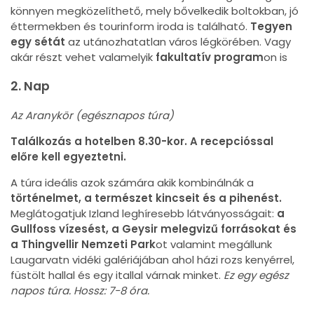
könnyen megközelíthető, mely bővelkedik boltokban, jó
éttermekben és tourinform iroda is található.
Tegyen
egy sétát
az utánozhatatlan város légkörében. Vagy
akár részt vehet valamelyik
fakultatív program
on is
2. Nap
Az Aranykör (egésznapos túra)
Találkozás a hotelben 8.30-kor. A recepcióssal
előre kell egyeztetni.
A túra ideális azok számára akik kombinálnák a
történelmet, a természet kincseit és a pihenést.
Meglátogatjuk Izland leghíresebb látványosságait:
a
Gullfoss vízesést, a Geysir melegvizű forrásokat és
a Thingvellir Nemzeti Park
ot valamint megállunk
Laugarvatn vidéki galériájában ahol házi rozs kenyérrel,
füstölt hallal és egy itallal várnak minket.
Ez egy egész
napos túra. Hossz: 7-8 óra.