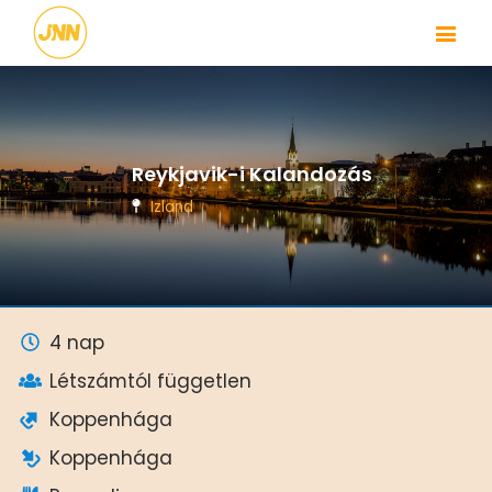
Reykjavik-i Kalandozás
Izland
4 nap
Létszámtól független
Koppenhága
Koppenhága