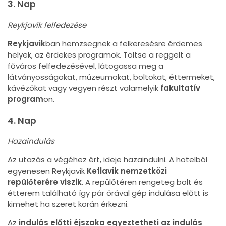
3. Nap
Reykjavik felfedezése
Reykjavik
ban hemzsegnek a felkeresésre érdemes
helyek, az érdekes programok. Töltse a reggelt a
főváros felfedezésével, látogassa meg a
látványosságokat, múzeumokat, boltokat, éttermeket,
kávézókat vagy vegyen részt valamelyik
fakultatív
program
on.
4. Nap
Hazaindulás
Az utazás a végéhez ért, ideje hazaindulni. A hotelból
egyenesen Reykjavik
Keflavik nemzetközi
repülőterére viszik
. A repülőtéren rengeteg bolt és
étterem található így pár órával gép indulása előtt is
kimehet ha szeret korán érkezni.
Az
indulás előtti éjszaka egyeztetheti az indulás