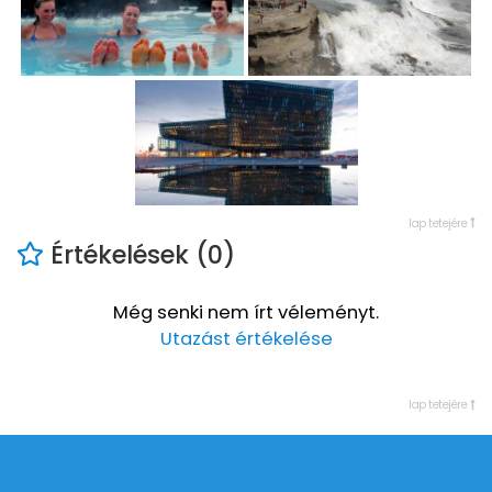
lap tetejére
Értékelések (0)
Még senki nem írt véleményt.
Utazást értékelése
lap tetejére