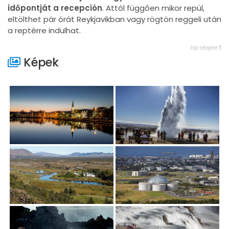
időpontját a recepción
. Attól függően mikor repül,
eltölthet pár órát Reykjavikban vagy rögtön reggeli után
a reptérre indulhat.
lap tetejére
Képek