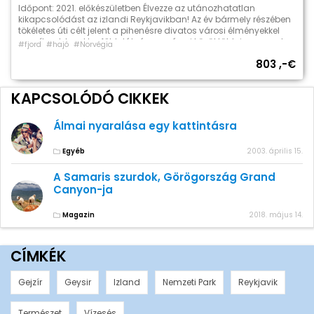
Időpont: 2021. előkészületben Élvezze az utánozhatatlan
kikapcsolódást az izlandi Reykjavikban! Az év bármely részében
tökéletes úti célt jelent a pihenésre divatos városi élményekkel
vegyítve. Izland legfőbb látványosságai közül több is szerepel
#fjord
#hajó
#Norvégia
ebben a túrában, mindemellett lehetősége lesz arra is hogy
803 ,-€
saját igényeihez szabva ossza be az idejét. A népszerű
egésznapos túra “Az Aranykör” árát a […]
KAPCSOLÓDÓ CIKKEK
Álmai nyaralása egy kattintásra
Egyéb
2003. április 15.
A Samaris szurdok, Görögország Grand
Canyon-ja
Magazin
2018. május 14.
CÍMKÉK
Gejzír
Geysir
Izland
Nemzeti Park
Reykjavik
Természet
Vízesés