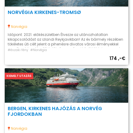
NORVÉGIA KIRKENES-TROMSØ
Norvégia
Időpont: 2021. előkészületben Élvezze az utánozhatatlan
kikapcsolódást az izlandi Reykjavikban! Az év bármely részében
tökéletes úti célt jelent a pihenésre divatos városi élményekkel
vegyítve. Izland legfőbb látványosságai közül több is szerepel
#északi fény
#Norvégia
ebben a túrában, mindemellett lehetősége lesz arra is hogy
174 ,-€
saját igényeihez szabva ossza be az idejét. A népszerű
egésznapos túra “Az Aranykör” árát a […]
KIEMELT UTAZÁS
BERGEN, KIRKENES HAJÓZÁS A NORVÉG
FJORDOKBAN
Norvégia