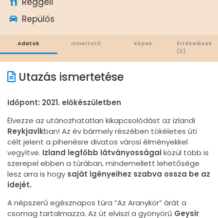
Reggeli
Repülős
Adatok
Ismertető
Képek
Értékelések
(0)
Utazás ismertetése
Időpont: 2021. előkészületben
Élvezze az utánozhatatlan kikapcsolódást az izlandi
Reykjavik
ban! Az év bármely részében tökéletes úti
célt jelent a pihenésre divatos városi élményekkel
vegyítve.
Izland legfőbb látványosságai
közül több is
szerepel ebben a túrában, mindemellett lehetősége
lesz arra is hogy
saját igényeihez szabva ossza be az
idejét.
A népszerű egésznapos túra “Az Aranykör” árát a
csomag tartalmazza. Az út elviszi a gyönyörű
Geysir