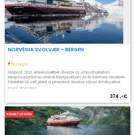
NORVÉGIA SVOLVÆR – BERGEN
Norvégia
Időpont: 2021. előkészületben Élvezze az utánozhatatlan
kikapcsolódást az izlandi Reykjavikban! Az év bármely részében
tökéletes úti célt jelent a pihenésre divatos városi élményekkel
vegyítve. Izland legfőbb látványosságai közül több is szerepel
#fjord
#Norvégia
ebben a túrában, mindemellett lehetősége lesz arra is hogy
374 ,-€
saját igényeihez szabva ossza be az idejét. A népszerű
egésznapos túra “Az Aranykör” árát a […]
KIEMELT UTAZÁS