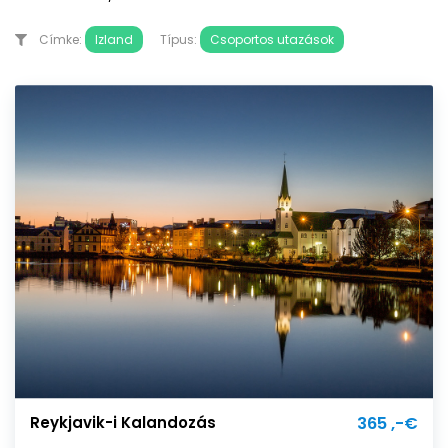
Címke:
Izland
Típus:
Csoportos utazások
Reykjavik-i Kalandozás
365 ,-€