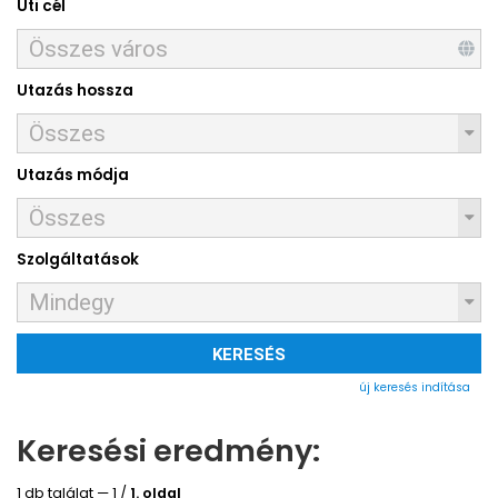
Úti cél
Utazás hossza
Utazás módja
Szolgáltatások
KERESÉS
új keresés indítása
Keresési eredmény:
1 db találat — 1 /
1. oldal