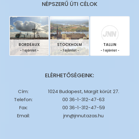
NÉPSZERŰ ÚTI CÉLOK
BORDEAUX
STOCKHOLM
TALLIN
- 1 ajánlat -
- 1 ajánlat -
- 1 ajánlat -
ELÉRHETŐSÉGEINK:
Cím:
1024 Budapest, Margit körút 27.
Telefon:
00 36-1-312-47-63
Fax:
00 36-1-312-47-59
Email:
jnn@jnnutazas.hu