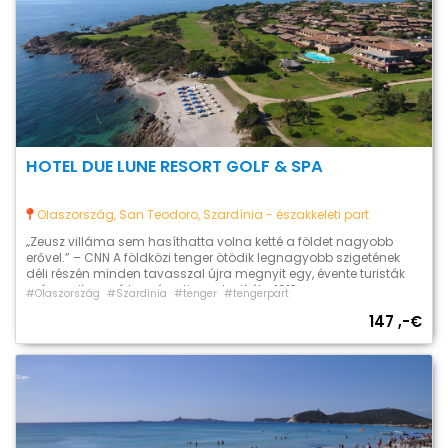
HOTEL DUE LUNE RESORT GOLF & SPA
Olaszország, San Teodoro, Szardínia - északkeleti part
„Zeusz villáma sem hasíthatta volna ketté a földet nagyobb
erővel.” – CNN A földközi tenger ötödik legnagyobb szigetének
déli részén minden tavasszal újra megnyit egy, évente turisták
százezreit vonzó természeti csoda. Kréta 1913-as
#Olaszország
#Szardínia
#tenger
#tengerpart
Görögországhoz való csatlakozása óta az ország legdélebi
147 ,-€
tartománya, a legősibb európai kultúra (mínoszi) bölcsője. Itt
fekszik a Líbiai tengerre meredő mészkő bércek […]