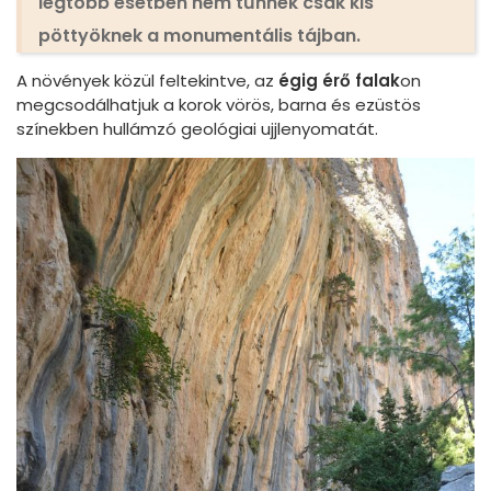
legtöbb esetben nem tűnnek csak kis
pöttyöknek a monumentális tájban.
A növények közül feltekintve, az
égig érő falak
on
megcsodálhatjuk a korok vörös, barna és ezüstös
színekben hullámzó geológiai ujjlenyomatát.