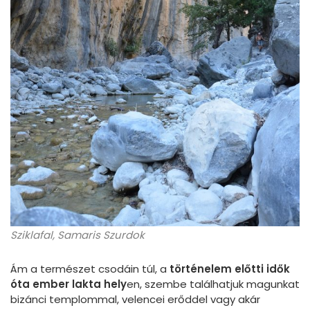
Sziklafal, Samaris Szurdok
Ám a természet csodáin túl, a
történelem előtti idők
óta ember lakta hely
en, szembe találhatjuk magunkat
bizánci templommal, velencei erőddel vagy akár