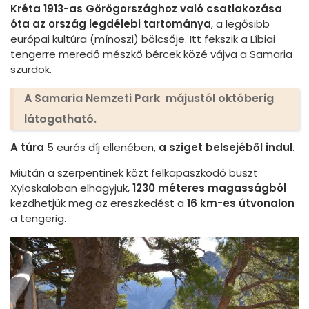
Kréta 1913-as Görögországhoz való csatlakozása
óta az ország legdélebi tartománya
, a legősibb
európai kultúra (mínoszi) bölcsője. Itt fekszik a Líbiai
tengerre meredő mészkő bércek közé vájva a Samaria
szurdok.
A Samaria Nemzeti Park májustól októberig
látogatható.
A túra
5 eurós díj ellenében,
a sziget belsejéből indul
.
Miután a szerpentinek közt felkapaszkodó buszt
Xyloskaloban elhagyjuk,
1230 méteres magasságból
kezdhetjük meg az ereszkedést a
16 km-es útvonalon
a tengerig.