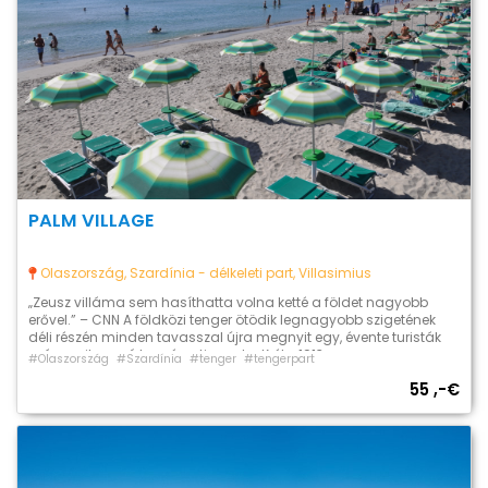
PALM VILLAGE
Olaszország, Szardínia - délkeleti part, Villasimius
„Zeusz villáma sem hasíthatta volna ketté a földet nagyobb
erővel.” – CNN A földközi tenger ötödik legnagyobb szigetének
déli részén minden tavasszal újra megnyit egy, évente turisták
százezreit vonzó természeti csoda. Kréta 1913-as
#Olaszország
#Szardínia
#tenger
#tengerpart
Görögországhoz való csatlakozása óta az ország legdélebi
55 ,-€
tartománya, a legősibb európai kultúra (mínoszi) bölcsője. Itt
fekszik a Líbiai tengerre meredő mészkő bércek […]