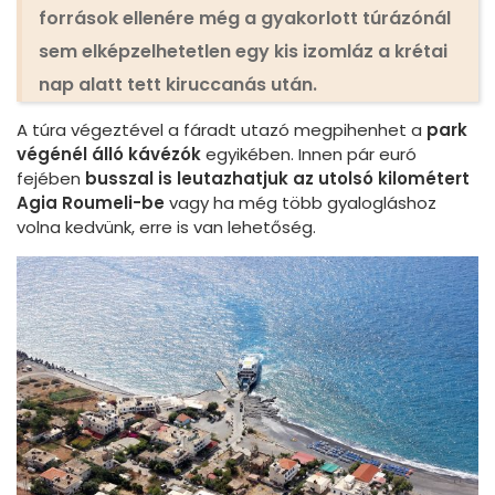
források ellenére még a gyakorlott túrázónál
sem elképzelhetetlen egy kis izomláz a krétai
nap alatt tett kiruccanás után.
A túra végeztével a fáradt utazó megpihenhet a
park
végénél álló kávézók
egyikében. Innen pár euró
fejében
busszal is leutazhatjuk az utolsó kilométert
Agia Roumeli-be
vagy ha még több gyalogláshoz
volna kedvünk, erre is van lehetőség.