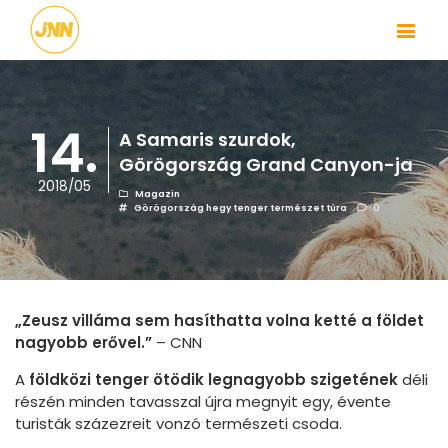
14.
A Samaris szurdok,
Görögország Grand Canyon-ja
2018/05
Magazin
Görögország
hegy
tenger
természet
túra
0
„Zeusz villáma sem hasíthatta volna ketté a földet
nagyobb erővel.”
– CNN
A
földközi tenger ötödik legnagyobb szigetének
déli
részén minden tavasszal újra megnyit egy, évente
turisták százezreit vonzó természeti csoda.