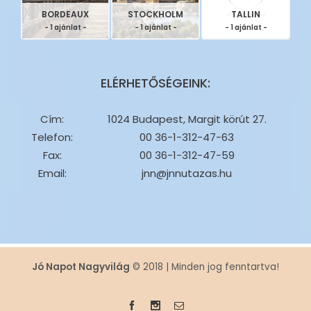
BORDEAUX
STOCKHOLM
TALLIN
- 1 ajánlat -
- 1 ajánlat -
- 1 ajánlat -
ELÉRHETŐSÉGEINK:
Cím:
1024 Budapest, Margit körút 27.
Telefon:
00 36-1-312-47-63
Fax:
00 36-1-312-47-59
Email:
jnn@jnnutazas.hu
Jó Napot Nagyvilág
© 2018 | Minden jog fenntartva!
Facebook
Instagram
Email