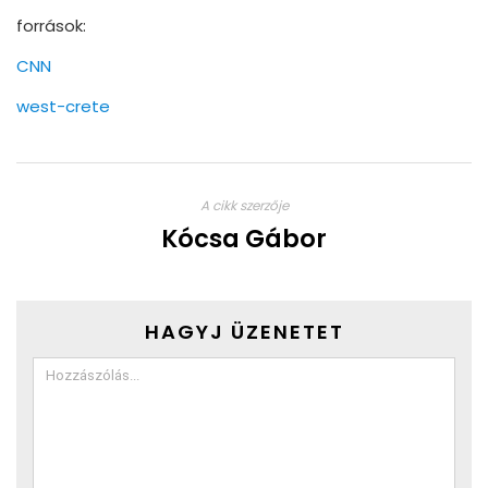
források:
CNN
west-crete
A cikk szerzője
Kócsa Gábor
HAGYJ ÜZENETET
Comment