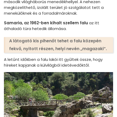
második világháborús menedékhellyel. A nehezen
megközelíthető, izolált terület jó szolgálatot tett a
menekülőknek és a forradalmároknak.
Samaria, az 1962-ben kihalt szellem falu
az itt
áthaladó túra hetedik állomása.
A látogató kis pihenőt tehet a falu közepén
fekvő, nyitott részen, helyi nevén „magazaki”.
A letűnt időkben a falu lakói itt gyűltek össze, hogy
híreket kapjanak a külvilágból idetévedőktől.