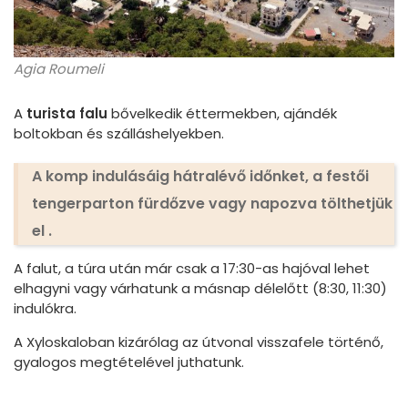
Agia Roumeli
A
turista falu
bővelkedik éttermekben, ajándék
boltokban és szálláshelyekben.
A
komp indulásáig
hátralévő időnket, a festői
tengerparton fürdőzve vagy napozva
tölthetjük
el
.
A falut, a túra után már csak a 17:30-as hajóval lehet
elhagyni vagy várhatunk a másnap délelőtt (8:30, 11:30)
indulókra.
A Xyloskaloban kizárólag az útvonal visszafele történő,
gyalogos megtételével juthatunk.