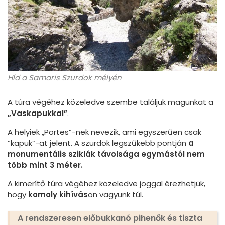
Híd a Samaris Szurdok mélyén
A túra végéhez közeledve szembe találjuk magunkat a
„Vaskapukkal”
.
A helyiek „Portes”-nek nevezik, ami egyszerűen csak
“kapuk”-at jelent. A szurdok legszűkebb pontján
a
monumentális sziklák távolsága egymástól nem
több mint 3 méter.
A kimerítő túra végéhez közeledve joggal érezhetjük,
hogy
komoly kihívás
on vagyunk túl.
A rendszeresen előbukkanó pihenők és tiszta