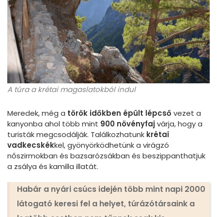
A túra a krétai magaslatokból indul
Meredek, még a
török időkben épült lépcső
vezet a
kanyonba ahol több mint
900 növényfaj
várja, hogy a
turisták megcsodálják. Találkozhatunk
krétai
vadkecskék
kel, gyönyörködhetünk a virágzó
nőszirmokban és bazsarózsákban és beszippanthatjuk
a zsálya és kamilla illatát.
Habár a nyári csúcs idején több mint
napi 2000
látogató
keresi fel a helyet, túrázótársaink a