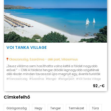
VOI TANKA VILLAGE
Olaszország, Szardínia - déli part, Villasimius
„Zeusz villáma sem hasíthatta volna ketté a földet nagyobb
erővel.” – CNN A földközi tenger ötödik legnagyobb szigetének
déli részén minden tavasszal újra megnyit egy, évente turisták
százezreit vonzó természeti csoda. Kréta 1913-as
#Franciaország
#Szardínia
#tenger
#tengerpart
#VOI Tanka Village
Görögországhoz való csatlakozása óta az ország legdélebi
92 ,-€
tartománya, a legősibb európai kultúra (mínoszi) bölcsője. Itt
fekszik a Líbiai tengerre meredő mészkő bércek […]
Címkefelhő
Görögország
Hegy
Tenger
Természet
Túra