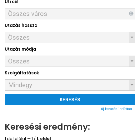
Úti cél
Utazás hossza
Utazás módja
Szolgáltatások
KERESÉS
új keresés indítása
Keresési eredmény:
1 db találat — 1 /
1. oldal