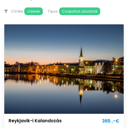
Címke:
vízesés
Típus:
Csoportos utazások
Reykjavik-i Kalandozás
365 ,-€