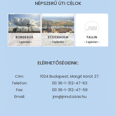
NÉPSZERŰ ÚTI CÉLOK
BORDEAUX
STOCKHOLM
TALLIN
- 1 ajánlat -
- 1 ajánlat -
- 1 ajánlat -
ELÉRHETŐSÉGEINK:
Cím:
1024 Budapest, Margit körút 27.
Telefon:
00 36-1-312-47-63
Fax:
00 36-1-312-47-59
Email:
jnn@jnnutazas.hu