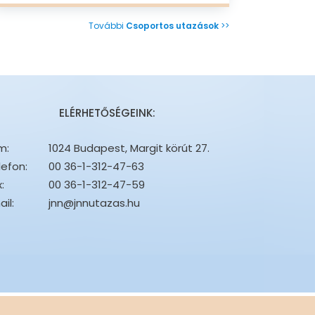
További
Csoportos utazások
>>
ELÉRHETŐSÉGEINK:
m:
1024 Budapest, Margit körút 27.
lefon:
00 36-1-312-47-63
:
00 36-1-312-47-59
il:
jnn@jnnutazas.hu