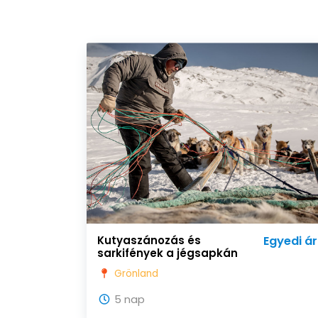
Kutyaszánozás és
Egyedi ár
sarkifények a jégsapkán
Grönland
5 nap