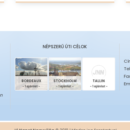
NÉPSZERŰ ÚTI CÉLOK
Cí
Te
Fax
BORDEAUX
STOCKHOLM
TALLIN
Ema
- 1 ajánlat -
- 1 ajánlat -
- 1 ajánlat -
en