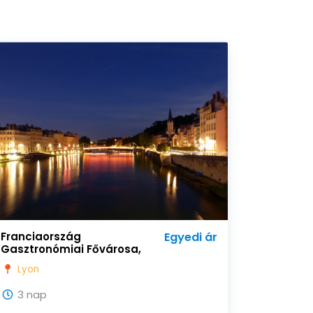
Franciaország
Egyedi ár
Gasztronómiai Fővárosa,
Lyon
Lyon
3 nap