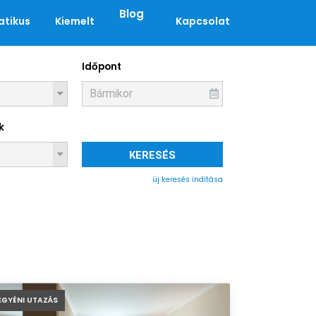
Blog
tikus
Kiemelt
Kapcsolat
Időpont
k
KERESÉS
új keresés indítása
EGYÉNI UTAZÁS