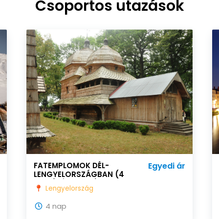
Csoportos utazások
FATEMPLOMOK DÉL-
Egyedi ár
LENGYELORSZÁGBAN (4
NAP /3 ÉJSZAKA)
Lengyelország
4 nap