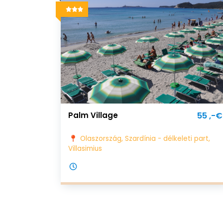
Palm Village
55 ,-€
Olaszország, Szardínia - délkeleti part,
Villasimius