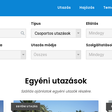
Utazás
Hajózás
Tema
Típus
Ellátás
Utazások
za
Utazás módja
Szolgáltatáso
Egyéni utazások
Szállás ajánlatok egyéni utazók részére.
EGYÉNI UTAZÁS