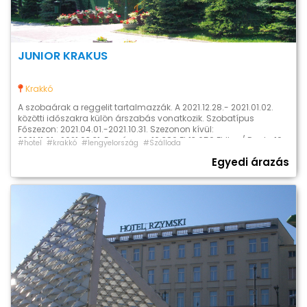
JUNIOR KRAKUS
Krakkó
A szobaárak a reggelit tartalmazzák. A 2021.12.28.- 2021.01.02.
közötti időszakra külön árszabás vonatkozik. Szobatípus
Főszezon: 2021.04.01.-2021.10.31. Szezonon kívül:
2021.11.01.-2021.03.31. Egy ágyas 16 380 Ft 13 650 Ft Iker / Dupla 19
#hotel
#krakkó
#lengyelország
#Szálloda
890 Ft 15 990 Ft Három ágyas 24 180 Ft 19 500 Ft
Egyedi árazás