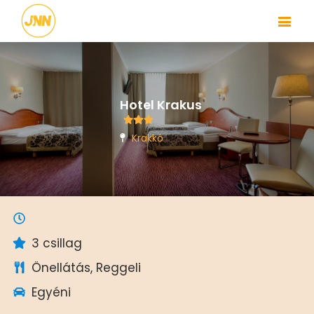
Hotel Krakus
Krakkó
3 csillag
Önellátás, Reggeli
Egyéni