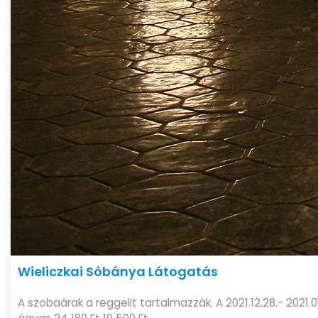
Wieliczkai Sóbánya Látogatás
A szobaárak a reggelit tartalmazzák. A 2021.12.28.- 2021.01