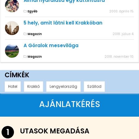
Álmai nyaralása egy kattintásra
Egyéb
2003. április 15.
5 hely, amit látni kell Krakkóban
Magazin
2018. július 4.
A Góralok mesevilága
Magazin
2018. november 10.
CÍMKÉK
Hotel
Krakkó
Lengyelország
Szállod
AJÁNLATKÉRÉS
UTASOK MEGADÁSA
1