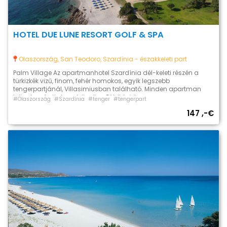
HOTEL DUE LUNE RESORT GOLF & SPA
Olaszország, San Teodoro, Szardínia - északkeleti part
Palm Village Az apartmanhotel Szardínia dél-keleti részén a
türkizkék vizű, finom, fehér homokos, egyik legszebb
tengerpartjánál, Villasimiusban található. Minden apartman
teljes komforttal rendelkezik, a Földközi-tengerre, vagy a
#Olaszország
#Szardínia
#tenger
#tengerpart
csodálatos virágos kertre, vagy a vadonatúj úszómedence felé
147 ,-€
nyíló kilátással. Így tökéletes kikapcsolódást és feltöltődést
biztosítva a pihenni vágyó felnőtteknek és gyermekeknek
egyaránt. Részletes árainkért kattintson az alábbi […]