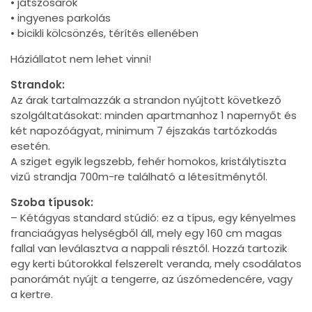
• játszósarok
• ingyenes parkolás
• bicikli kölcsönzés, térítés ellenében
Háziállatot nem lehet vinni!
Strandok:
Az árak tartalmazzák a strandon nyújtott következő
szolgáltatásokat: minden apartmanhoz 1 napernyőt és
két napozóágyat, minimum 7 éjszakás tartózkodás
esetén.
A sziget egyik legszebb, fehér homokos, kristálytiszta
vizű strandja 700m-re található a létesítménytől.
Szoba típusok:
– Kétágyas standard stúdió: ez a típus, egy kényelmes
franciaágyas helységből áll, mely egy 160 cm magas
fallal van leválasztva a nappali résztől. Hozzá tartozik
egy kerti bútorokkal felszerelt veranda, mely csodálatos
panorámát nyújt a tengerre, az úszómedencére, vagy
a kertre.