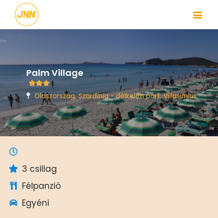
Palm Village
Olaszország, Szardínia - délkeleti part, Villasimius
3 csillag
Félpanzió
Egyéni