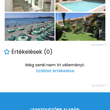
lap tetejére
Értékelések (0)
Még senki nem írt véleményt.
Szállást értékelése
lap tetejére
LEGKEDVEZŐBB ALAPÁR: