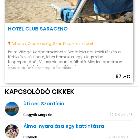
HOTEL CLUB SARACENO
Arbatax, Olaszország, Szardínia - keleti part
Palm Village Az apartmanhotel Szardínia dél-keleti részén a
türkizkék vizű, finom, fehér homokos, egyik legszebb
tengerpartjánál, Villasimiusban található. Minden apartman
teljes komforttal rendelkezik, a Földközi-tengerre, vagy a
#Arabatax
#Olaszország
#Szardínia
csodálatos virágos kertre, vagy a vadonatúj úszómedence felé
67 ,-€
nyíló kilátással. Így tökéletes kikapcsolódást és feltöltődést
biztosítva a pihenni vágyó felnőtteknek és gyermekeknek
egyaránt. Részletes árainkért kattintson az alábbi […]
KAPCSOLÓDÓ CIKKEK
Úti cél: Szardínia
Egyéb
Magazin
2019. április 16.
Álmai nyaralása egy kattintásra
Egyéb
2003. április 15.