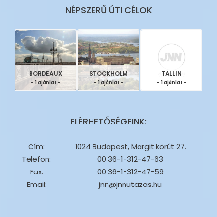
NÉPSZERŰ ÚTI CÉLOK
BORDEAUX
STOCKHOLM
TALLIN
- 1 ajánlat -
- 1 ajánlat -
- 1 ajánlat -
ELÉRHETŐSÉGEINK:
Cím:
1024 Budapest, Margit körút 27.
Telefon:
00 36-1-312-47-63
Fax:
00 36-1-312-47-59
Email:
jnn@jnnutazas.hu