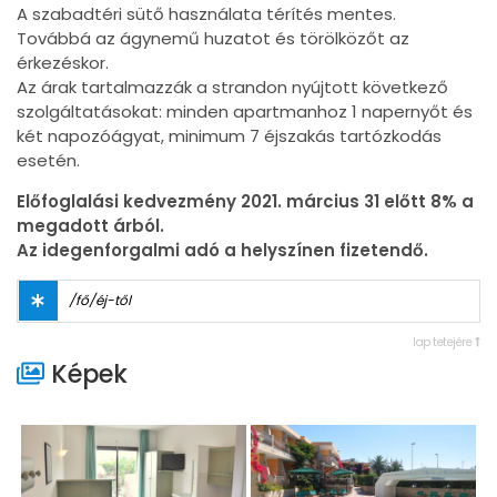
A szabadtéri sütő használata térítés mentes.
Továbbá az ágynemű huzatot és törölközőt az
érkezéskor.
Az árak tartalmazzák a strandon nyújtott következő
szolgáltatásokat: minden apartmanhoz 1 napernyőt és
két napozóágyat, minimum 7 éjszakás tartózkodás
esetén.
Előfoglalási kedvezmény 2021. március 31 előtt 8% a
megadott árból.
Az idegenforgalmi adó a helyszínen fizetendő.
/fő/éj-től
lap tetejére
Képek