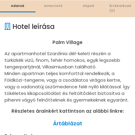
Adatok
Ismertető
Képek
Értékelések
(0)
Hotel leírása
Palm Village
Az apartmanhotel Szardínia dél-keleti részén a
türkizkék vizű, finom, fehér homokos, egyik legszebb
tengerpartjánál, Villasimiusban található.
Minden apartman teljes komforttal rendelkezik, a
Földközi-tengerre, vagy a csodálatos virágos kertre,
vagy a vadonatúj úszómedence felé nyíló kilátással. Így
tökéletes kikapcsolódást és feltöltődést biztosítva a
pihenni vágyó felnőtteknek és gyermekeknek egyaránt.
Részletes árainkért kattintson az alábbi linkre:
Ártáblázat