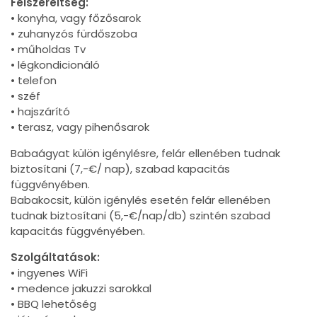
Felszereltség:
• konyha, vagy főzősarok
• zuhanyzós fürdőszoba
• műholdas Tv
• légkondicionáló
• telefon
• széf
• hajszárító
• terasz, vagy pihenősarok
Babaágyat külön igénylésre, felár ellenében tudnak
biztosítani (7,-€/ nap), szabad kapacitás
függvényében.
Babakocsit, külön igénylés esetén felár ellenében
tudnak biztosítani (5,-€/nap/db) szintén szabad
kapacitás függvényében.
Szolgáltatások:
• ingyenes WiFi
• medence jakuzzi sarokkal
• BBQ lehetőség