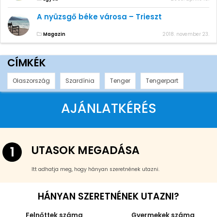
A nyüzsgő béke városa – Trieszt
Magazin
2018. november 23.
CÍMKÉK
Olaszország
Szardínia
Tenger
Tengerpart
AJÁNLATKÉRÉS
UTASOK MEGADÁSA
1
Itt adhatja meg, hogy hányan szeretnének utazni.
HÁNYAN SZERETNÉNEK UTAZNI?
Felnőttek száma
Gyermekek száma