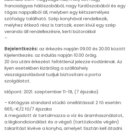
franciaágyas hálószobából, nagy fürdőszobából és egy
tágas nappaliból áll, melyben egy kétszemélyes
szófaágy található. Szép konyhával rendelkezik,
melyhez étkező rész is tartozik, ezen kívül egy szép
veranda áll rendelkezésre, kerti bútorokkal
–
Bejelentkezés:
az érkezés napján 09.00 és 20.00 között
Kijelentkezés: az indulás napján 10.00 óráig.
20 óra utáni érkezést feltétlenül jelezze irodánknak. Az
ilyen esetekben kizárólag a szálláshely
visszaigazolásával tudjuk biztosítani a porta
szolgálatot.
Időpont: 2021. szeptember 11-18, (7 éjszaka)
– Kétágyas standard stúdió önellátással: 2 fő esetén:
665,-€/2 fő/7 éjszaka
A megadott ár tartalmazza a víz és áramhasználatot,
a légkondicionálást és a végső (tartózkodás végén)
takarítást kivéve a konyha, amelyet tisztán kell átadni.