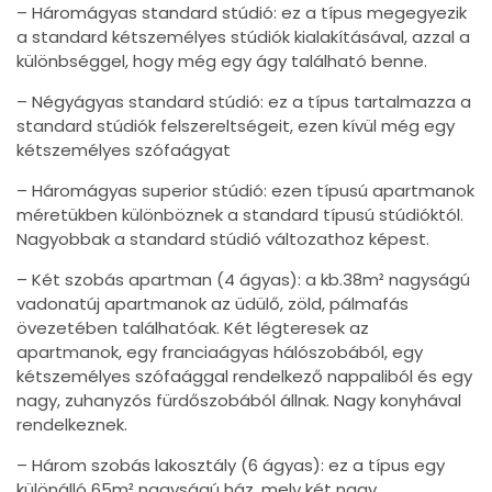
– Háromágyas standard stúdió: ez a típus megegyezik
a standard kétszemélyes stúdiók kialakításával, azzal a
különbséggel, hogy még egy ágy található benne.
– Négyágyas standard stúdió: ez a típus tartalmazza a
standard stúdiók felszereltségeit, ezen kívül még egy
kétszemélyes szófaágyat
– Háromágyas superior stúdió: ezen típusú apartmanok
méretükben különböznek a standard típusú stúdióktól.
Nagyobbak a standard stúdió változathoz képest.
– Két szobás apartman (4 ágyas): a kb.38m² nagyságú
vadonatúj apartmanok az üdülő, zöld, pálmafás
övezetében találhatóak. Két légteresek az
apartmanok, egy franciaágyas hálószobából, egy
kétszemélyes szófaággal rendelkező nappaliból és egy
nagy, zuhanyzós fürdőszobából állnak. Nagy konyhával
rendelkeznek.
– Három szobás lakosztály (6 ágyas): ez a típus egy
különálló 65m² nagyságú ház, mely két nagy