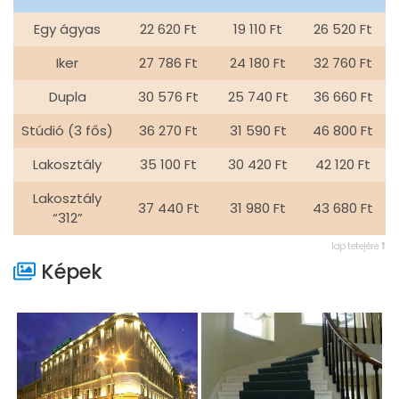
Egy ágyas
22 620 Ft
19 110 Ft
26 520 Ft
Iker
27 786 Ft
24 180 Ft
32 760 Ft
Dupla
30 576 Ft
25 740 Ft
36 660 Ft
Stúdió (3 fős)
36 270 Ft
31 590 Ft
46 800 Ft
Lakosztály
35 100 Ft
30 420 Ft
42 120 Ft
Lakosztály
37 440 Ft
31 980 Ft
43 680 Ft
“312”
lap tetejére
Képek