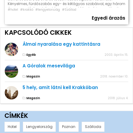
Kényelmes, fürdőszobás egy- és kétágyas szobáival, egy három
ágyas családi szobával és egy lakosztállyal várja vendégeit.
#hotel
#krakkó
#lengyelország
#Szállod
Minden szobában ingyenesen használható vezeték nélküli
Egyedi árazás
internet, műholdas TV, telefon áll a vendégek rendelkezésére. WiFi
hotspottal rendelkező éttermében a büféreggelin kívül lehetőség
van ebéd és vacsora elköltésére […]
KAPCSOLÓDÓ CIKKEK
Álmai nyaralása egy kattintásra
Egyéb
2003. április 15.
A Góralok mesevilága
Magazin
2018. november 10.
5 hely, amit látni kell Krakkóban
Magazin
2018. július 4.
CÍMKÉK
Hotel
Lengyelország
Poznan
Szálloda