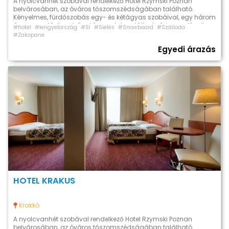
A nyolcvanhét szobával rendelkező Hotel Rzymski Poznan
belvárosában, az óváros tőszomszédságában található.
Kényelmes, fürdőszobás egy- és kétágyas szobáival, egy három
ágyas családi szobával és egy lakosztállyal várja vendégeit.
#hotel
#lengyelország
#Sí
#Síelés
#Snowboard
#Szálloda
Minden szobában ingyenesen használható vezeték nélküli
#Zakopane
internet, műholdas TV, telefon áll a vendégek rendelkezésére. WiFi
Egyedi árazás
hotspottal rendelkező éttermében a büféreggelin kívül lehetőség
van ebéd és vacsora elköltésére […]
HOTEL KRAKUS
Krakkó
A nyolcvanhét szobával rendelkező Hotel Rzymski Poznan
belvárosában, az óváros tőszomszédságában található.