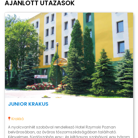
AJÁNLOTT UTAZÁSOK
JUNIOR KRAKUS
Krakkó
A nyolcvanhét szobával rendelkező Hotel Rzymski Poznan
belvárosában, az óváros tőszomszédságában található.
Kényelmes, fürdőszobás egy- és kétágyas szobáival, egy három