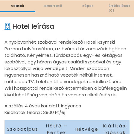
Adatok
Ismertető
Képek
Értékelések
(0)
Hotel leírása
A nyolcvanhét szobával rendelkező Hotel Rzymski
Poznan belvárosában, az óváros tőszomszédságában
található. Kényelmes, fürdőszobás egy- és kétágyas
szobáival, egy három ágyas családi szobával és egy
lakosztállyal várja vendégeit. Minden szobában
ingyenesen használható vezeték nélküli internet,
műholdas TV, telefon áll a vendégek rendelkezésére.
WiFi hotspottal rendelkező éttermében a büféreggelin
kívül lehetőség van ebéd és vacsora elköltésére is.
A szállás 4 éves kor alatt ingyenes
Kisállatok felára : 3900 Ft/éj
Hétfő –
Kiállítási
Szobatípus
Hétvége
Péntek
Időszak