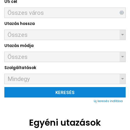
Úti cél
Utazás hossza
Utazás módja
Szolgáltatások
KERESÉS
új keresés indítása
Egyéni utazások