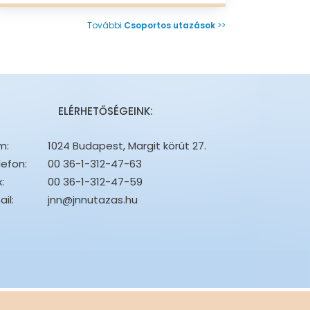
További
Csoportos utazások
>>
ELÉRHETŐSÉGEINK:
m:
1024 Budapest, Margit körút 27.
lefon:
00 36-1-312-47-63
:
00 36-1-312-47-59
il:
jnn@jnnutazas.hu