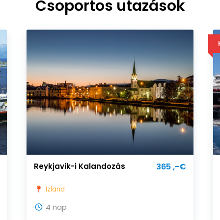
Csoportos utazások
Reykjavik-i Kalandozás
365 ,-€
Izland
4 nap