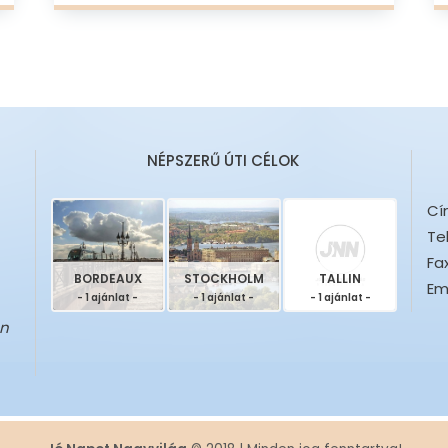
NÉPSZERŰ ÚTI CÉLOK
Cí
Te
Fax
BORDEAUX
STOCKHOLM
TALLIN
Ema
- 1 ajánlat -
- 1 ajánlat -
- 1 ajánlat -
en