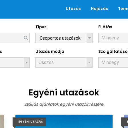
Utazás
Hajózás
Tema
Típus
Ellátás
Utazások
za
Utazás módja
Szolgáltatáso
Egyéni utazások
Szállás ajánlatok egyéni utazók részére.
EGYÉNI UTAZÁS