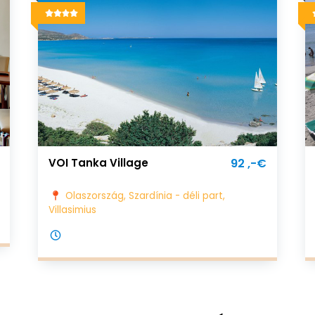
VOI Tanka Village
92 ,-€
Olaszország, Szardínia - déli part,
Villasimius