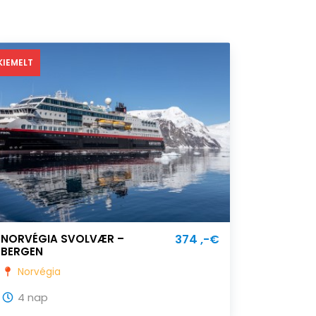
KIEMELT
NORVÉGIA SVOLVÆR –
374 ,-€
BERGEN
Norvégia
4 nap