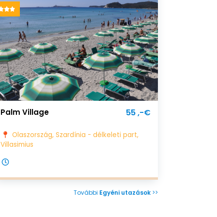
Palm Village
55 ,-€
Olaszország, Szardínia - délkeleti part,
Villasimius
További
Egyéni utazások
>>