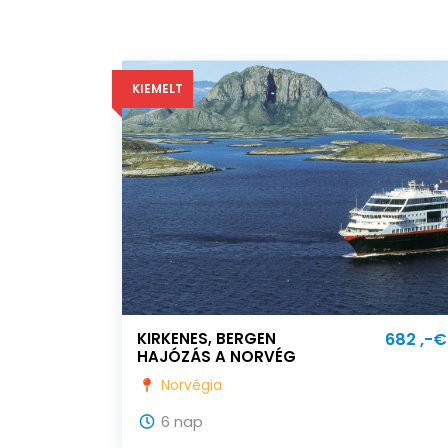
KIEMELT
KIRKENES, BERGEN
682 ,-€
HAJÓZÁS A NORVÉG
FJORDOKBAN KIRKENESBŐL
Norvégia
BERGENBE!
6 nap