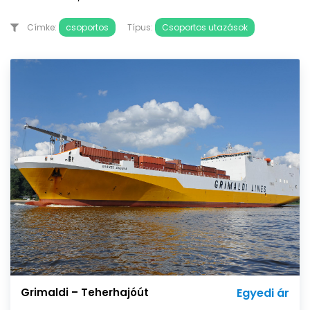
Címke:
csoportos
Típus:
Csoportos utazások
Grimaldi – Teherhajóút
Egyedi ár