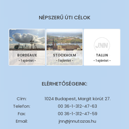
NÉPSZERŰ ÚTI CÉLOK
BORDEAUX
STOCKHOLM
TALLIN
- 1 ajánlat -
- 1 ajánlat -
- 1 ajánlat -
ELÉRHETŐSÉGEINK:
Cím:
1024 Budapest, Margit körút 27.
Telefon:
00 36-1-312-47-63
Fax:
00 36-1-312-47-59
Email:
jnn@jnnutazas.hu