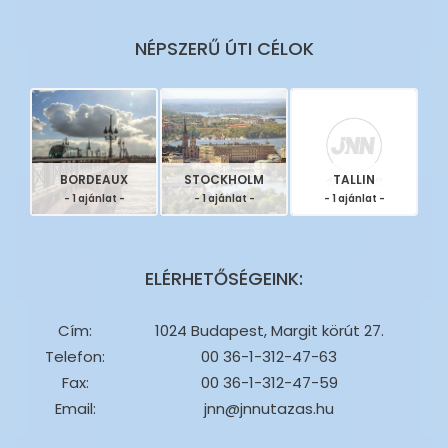
NÉPSZERŰ ÚTI CÉLOK
BORDEAUX
STOCKHOLM
TALLIN
- 1 ajánlat -
- 1 ajánlat -
- 1 ajánlat -
ELÉRHETŐSÉGEINK:
Cím:
1024 Budapest, Margit körút 27.
Telefon:
00 36-1-312-47-63
Fax:
00 36-1-312-47-59
Email:
jnn@jnnutazas.hu