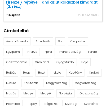
Firenze 7 rejtélye – ami az útikalauzból kimaradt
(2. rész)
Magazin
2018. november 9.
Címkefelhő
Aurora Borealis
Auschwitz
Bor
Csoportos
Egyiptom
Firenze
Fjord
Franciaország
Fáraó
Gasztronómia
Grönland
Gyógyfürdő
Hajó
Hajóút
Hegy
Hotel
Iskola
Kapitány
Krakkó
Kultúra
Körutazás
Lengyelország
Magyarország
Matróz
Megye
Megyék
Norvégia
Olaszország
Piramisok
Rejtély
Régészet
Sivatag
Szardínia