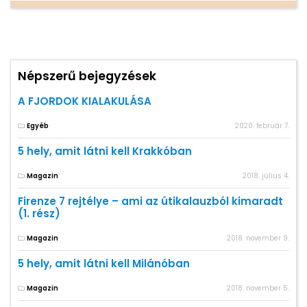
Népszerű bejegyzések
A FJORDOK KIALAKULÁSA
Egyéb
2020. február 7.
5 hely, amit látni kell Krakkóban
Magazin
2018. július 4.
Firenze 7 rejtélye – ami az útikalauzból kimaradt
(1. rész)
Magazin
2018. november 9.
5 hely, amit látni kell Milánóban
Magazin
2018. november 5.